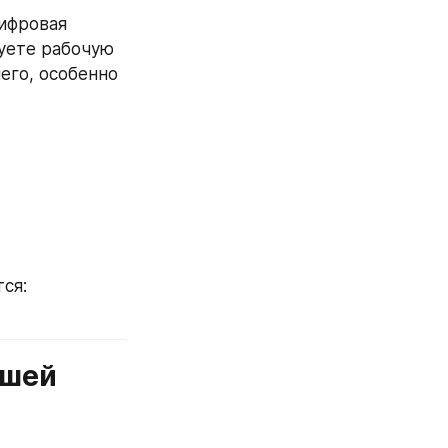
ифровая 
уете рабочую 
го, особенно 
ся:
шей 