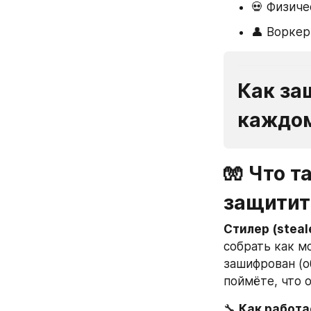
💀 Физиче
👤 Ворке
Как за
каждом
🧤 Что т
защитит
Стилер (steal
собрать как м
зашифрован (о
поймёте, что 
🔧 
Как работа