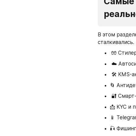
Самые 
реальн
В этом раздел
сталкивались.
 🧤 Стиле
 ☁️ Автос
 🛠 KMS-
🌀 Антиде
 🔐 Смар
📩 KYC и 
📱 Telegra
🎣 Фишин