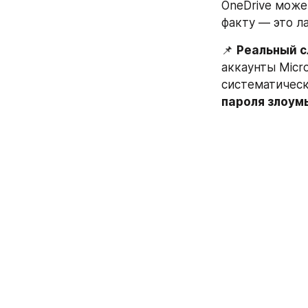
OneDrive може
факту — это л
📌 
Реальный с
аккаунты Micro
систематически
пароля злоум