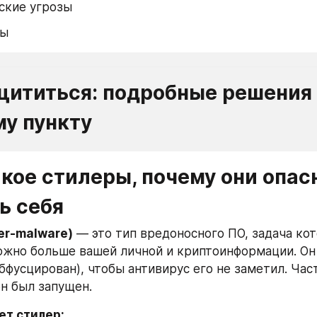
ские угрозы
ры
щититься: подробные решения 
у пункту
акое стилеры, почему они опасн
ь себя
er-malware)
 — это тип вредоносного ПО, задача кот
ожно больше вашей личной и криптоинформации. Он
бфусцирован), чтобы антивирус его не заметил. Част
он был запущен.
ет стилер: