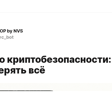
OP by NVS
c_bot
о криптобезопасности:
ерять всё