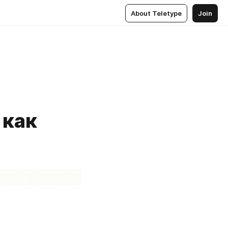
About Teletype
Join
 как