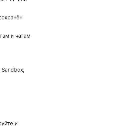
сохранён 
там и чатам.
 Sandbox;
уйте и 