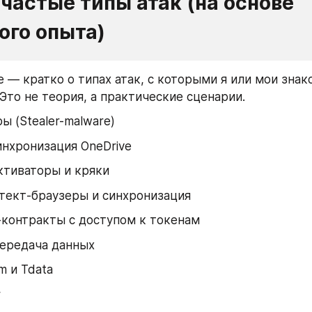
частые типы атак (на основе 
ого опыта)
е — кратко о типах атак, с которыми я или мои знак
 Это не теория, а практические сценарии.
ры (Stealer-malware)
инхронизация OneDrive
активаторы и кряки
тект-браузеры и синхронизация
т-контракты с доступом к токенам
передача данных
m и Tdata
г