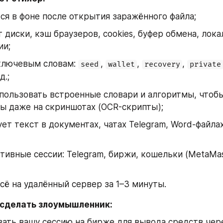
ся в фоне после открытия заражённого файла;
 диски, кэш браузеров, cookies, буфер обмена, лока
ии;
ключевым словам: 
, 
, 
, 
seed
wallet
recovery
private
.д.;
ользовать встроенные словари и алгоритмы, чтобы
ы даже на скриншотах (OCR-скрипты);
ет текст в документах, чатах Telegram, Word-файлах
тивные сессии: Telegram, биржи, кошельки (MetaMas
сё на удалённый сервер за 1–3 минуты.
сделать злоумышленник:
ать вашу сессию на бирже для вывода средств чере