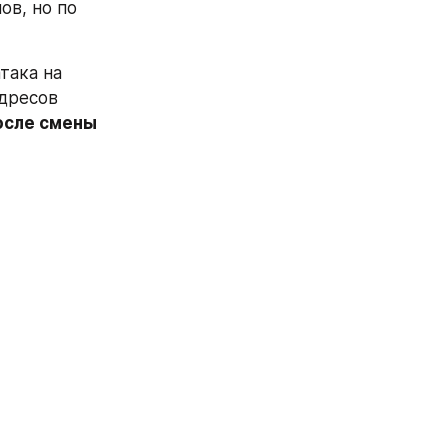
в, но по 
така на 
дресов 
сле смены 