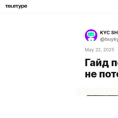
KYC SH
@buyky
May 22, 2025
Гайд п
не пот