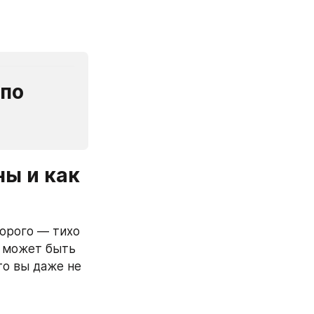
по 
ы и как 
орого — тихо 
 может быть 
о вы даже не 