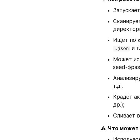
Запускает
Сканирует
директор
Ищет по 
 и т
.json
Может исп
seed-фраз
Анализиру
т.д.;
Крадёт ак
др.);
Сливает в
⚠️ 
Что может 
Использов