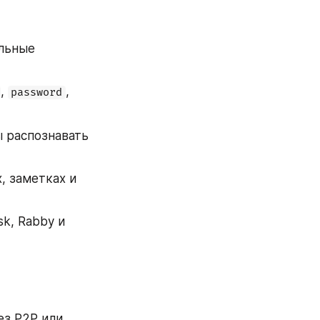
льные 
, 
, 
password
 распознавать 
, заметках и 
k, Rabby и 
з P2P или 