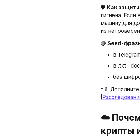
🛡️ 
Как защити
гигиена. Если
машину для до
из непроверен
🔴 
Seed-фразы
в Telegra
в .txt, .d
без шифро
*📎 Дополните
[
Расследовани
☁️ Почем
крипты и