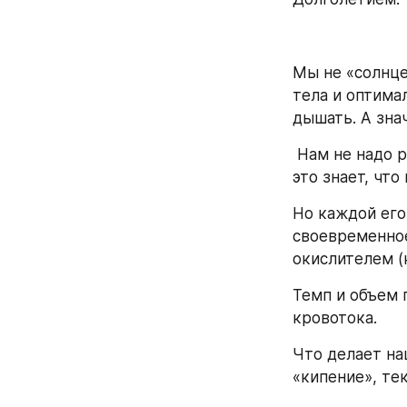
Мы не «солнце
тела и оптима
дышать. А знач
 Нам не надо рассказывать организму, как вырабатывать энергию. Он и без нас 
это знает, что 
Но каждой его
своевременное
окислителем (
Темп и объем п
кровотока. 
Что делает наш
«кипение», те