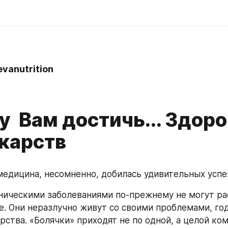
vanutrition
у Вам достичь... Здор
екарств
едицина, несомненно, добилась удивительных успех
ническими заболеваниями по-прежнему не могут рас
. Они неразлучно живут со своими проблемами, год 
рства. «Болячки» приходят не по одной, а целой ко