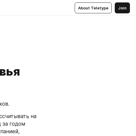
About Teletype
Join
овья
ов. 
считывать на 
за годом 
мпанией,