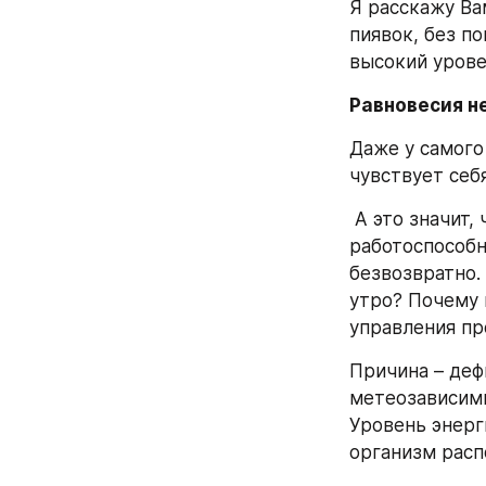
Я расскажу Ва
пиявок, без п
высокий уровен
Равновесия н
Даже у самого
чувствует себ
 А это значит, что программа обеспечения бодрости, высокой 
работоспособн
безвозвратно.
утро? Почему 
управления пр
Причина – деф
метеозависимы
Уровень энерги
организм расп