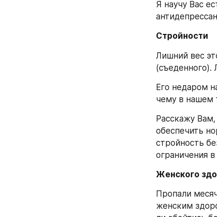
Я научу Вас ес
антидепрессан
Стройности
Лишний вес эт
(съеденного). 
Его недаром н
чему в нашем 
Расскажу Вам, 
обеспечить но
стройность без
ограничения в 
Женского здо
Пропали месяч
женским здор