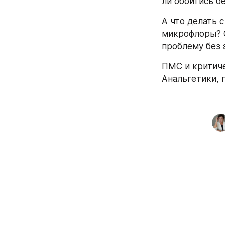
ли обойтись б
А что делать 
микрофлоры? О
проблему без 
ПМС и критиче
Анальгетики, п