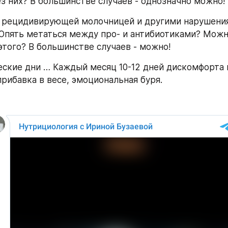
ез них? В большинстве случаев - однозначно можно!
с рецидивирующей молочницей и другими нарушения
пять метаться между про- и антибиотиками? Можно
этого? В большинстве случаев - можно!
ские дни … Каждый месяц 10-12 дней дискомфорта и
рибавка в весе, эмоциональная буря. 