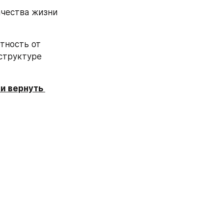
чества жизни 
структуре 
и вернуть 