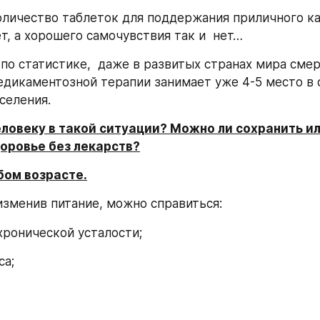
количество таблеток для поддержания приличного ка
т, а хорошего самочувствия так и  нет…
дикаментозной терапии занимает уже 4-5 место в 
селения. 
ловеку в такой ситуации? Можно ли сохранить ил
доровье без лекарств?
юбом возрасте.
изменив питание, можно справиться:
хронической усталости;
са;