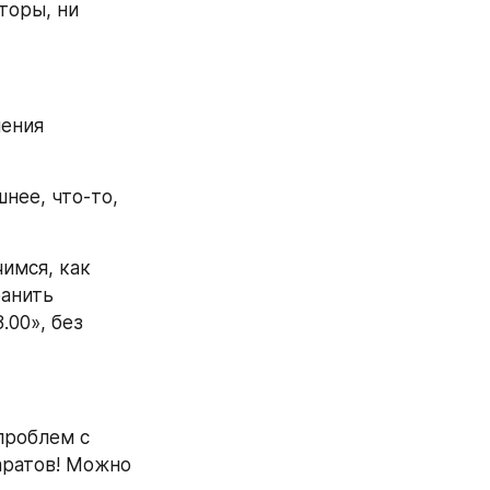
торы, ни 
ения 
ее, что-то, 
имся, как 
анить 
00», без 
роблем с 
ратов! Можно 