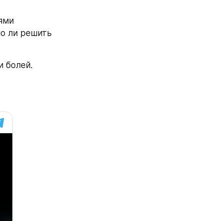
ми 
 ли решить 
 болей. 