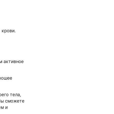
 крови.
 активное 
рошее 
его тела, 
Вы сможете 
м и 