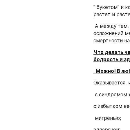
" букетом" и 
растет и расте
 А между тем, по статистике,  даже в развитых странах мира смертность от 
осложнений ме
смертности на
Что делать че
бодрость и з
  Можно! В л
Оказывается, 
 с синдромом 
с избытком ве
 мигренью;
аллергией; 