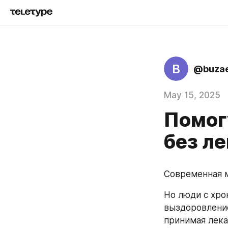
B
@buzae
May 15, 2025
Помог
без л
Современная м
Но люди с хро
выздоровление
принимая лека