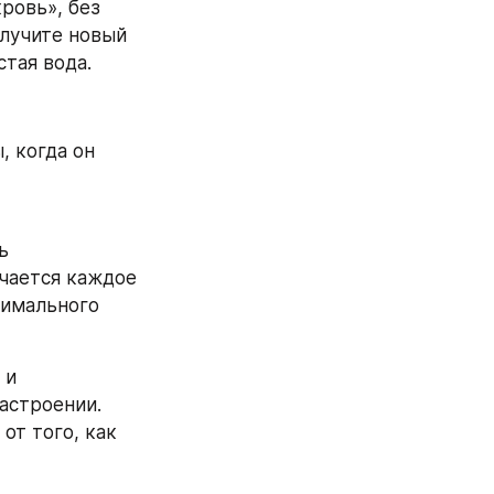
овь», без 
лучите новый 
стая вода.
 когда он 
 
чается каждое 
имального 
и 
строении. 
от того, как 