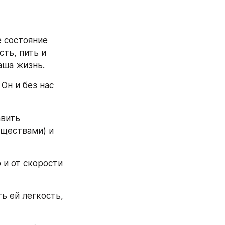
 состояние 
ь, пить и 
наша жизнь.
вить 
ществами) и 
 и от скорости 
ь ей легкость, 