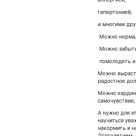
гипертонией;
и многими дру
 Можно нормал
 Можно забыть
 помолодеть и
Можно вырасти
радостное дол
Можно кардина
самочувствие,
А нужно для эт
научиться ува
накормить и н
Долголетием.