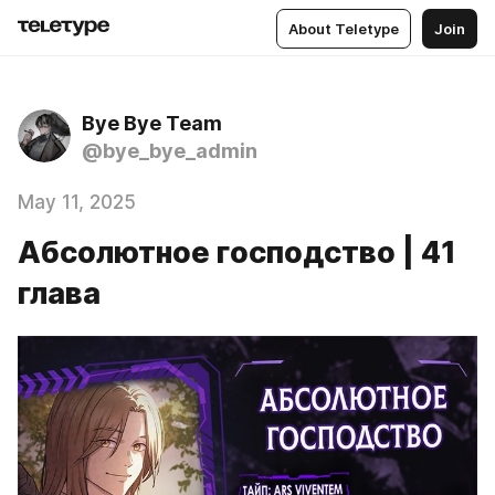
About Teletype
Join
Bye Bye Team
@bye_bye_admin
May 11, 2025
Абсолютное господство | 41
глава