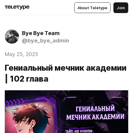
About Teletype
Join
Bye Bye Team
@bye_bye_admin
May 25, 2025
Гениальный мечник академии
| 102 глава