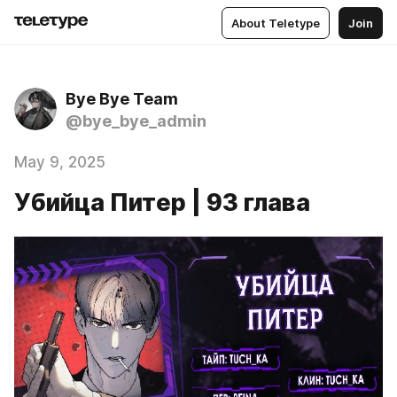
About Teletype
Join
Bye Bye Team
@bye_bye_admin
May 9, 2025
Убийца Питер | 93 глава