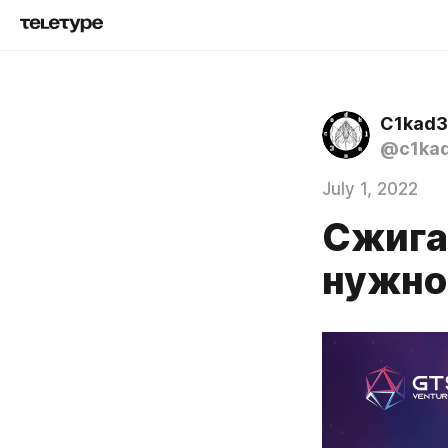
C1kad3
@c1ka
July 1, 2022
Сжига
нужно