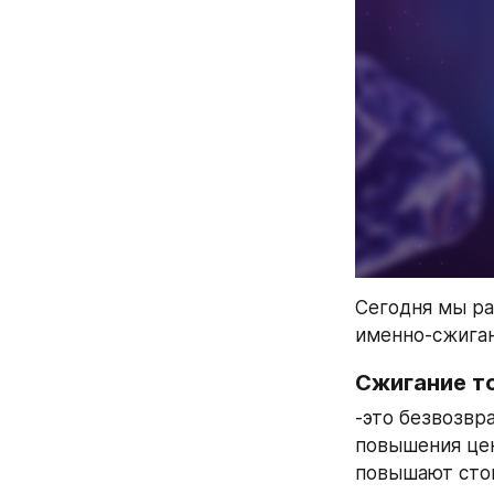
Сегодня мы ра
именно-сжиган
Сжигание т
-это безвозвр
повышения цен
повышают стои