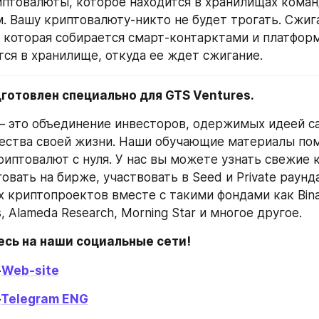
птовалюты, которое находится в хранилищах коман
. Вашу криптовалюту-никто не будет трогать. Сжига
 которая собирается смарт-контарктами и платформ
тся в хранилище, откуда ее ждет сжигание.
готовлен специально для GTS Ventures.
— это объединение инвесторов, одержимых идеей са
ества своей жизни. Наши обучающие материалы пом
риптовалют с нуля. У нас вы можете узнать свежие к
овать на бирже, участвовать в Seed и Private раунда
 криптопроектов вместе с такими фондами как Binan
, Alameda Research, Morning Star и многое другое.
сь на наши социальные сети!
-
Web-site
-
Telegram ENG