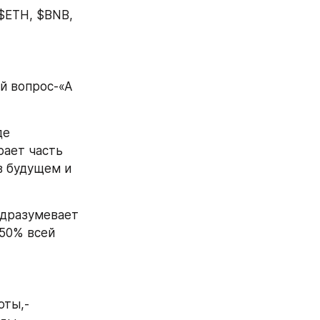
ETH, $BNB, 
й вопрос-«А 
е 
ает часть 
 будущем и 
дразумевает 
50% всей 
юты,-