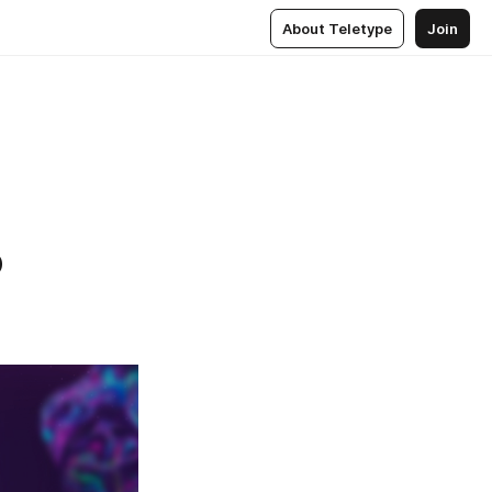
About Teletype
Join
о