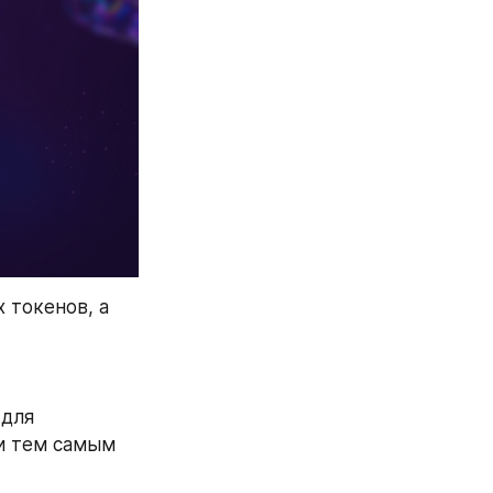
токенов, а 
для 
и тем самым 