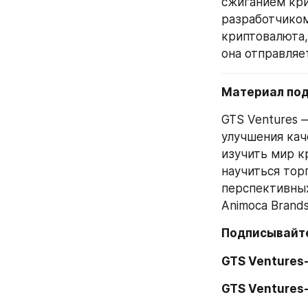
сжиганием кри
разработчиком
криптовалюта,
она отправляе
Материал под
GTS Ventures 
улучшения кач
изучить мир к
научиться торг
перспективных
Animoca Brands
Подписывайте
GTS Ventures
GTS Ventures