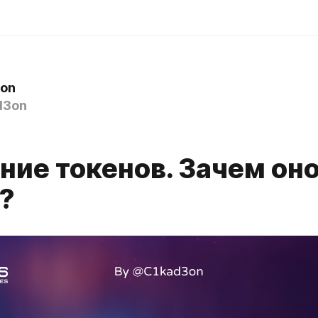
on
d3on
ние токенов. Зачем он
?