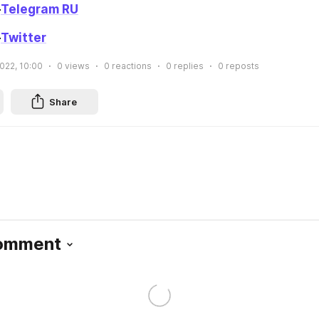
-
Telegram RU
-
Twitter
2022, 10:00
0
views
0
reactions
0
replies
0
reposts
Share
Comment