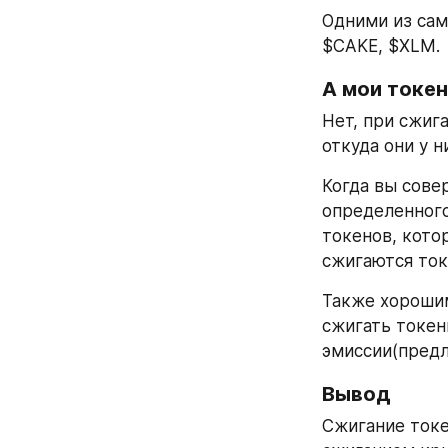
Одними из сам
$CAKE, $XLM.
А мои токен
Нет, при сжиг
откуда они у н
Когда вы сове
определенного
токенов, кото
сжигаются ток
Также хорошим
сжигать токен
эмиссии(предл
Вывод
Сжигание токе