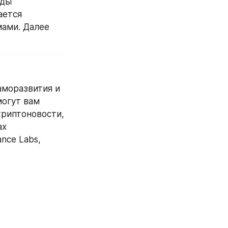
ды 
ется 
ами. Далее 
моразвития и 
огут вам 
риптоновости, 
х 
ce Labs, 