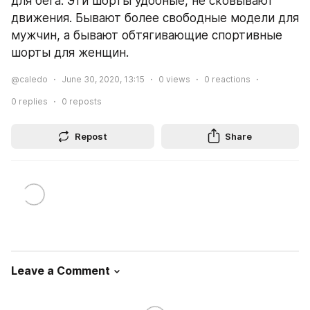
для бега. Эти шорты удобные, не сковывают 
движения. Бывают более свободные модели для 
мужчин, а бывают обтягивающие спортивные 
шорты для женщин.
@caledo
June 30, 2020, 13:15
0
views
0
reactions
0
replies
0
reposts
Repost
Share
Leave a Comment