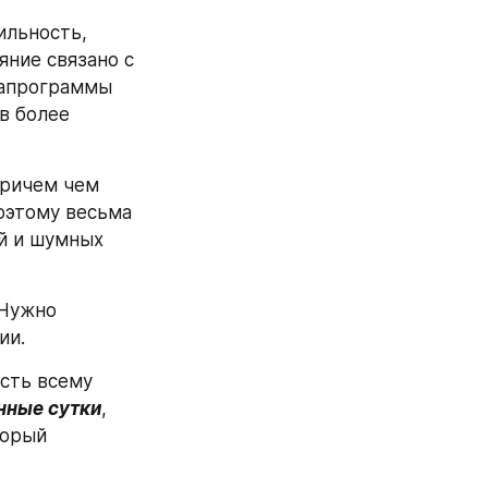
льность, 
ние связано с 
апрограммы 
 более 
ричем чем 
этому весьма 
й и шумных 
Нужно 
ии.
сть всему 
нные сутки
, 
орый 