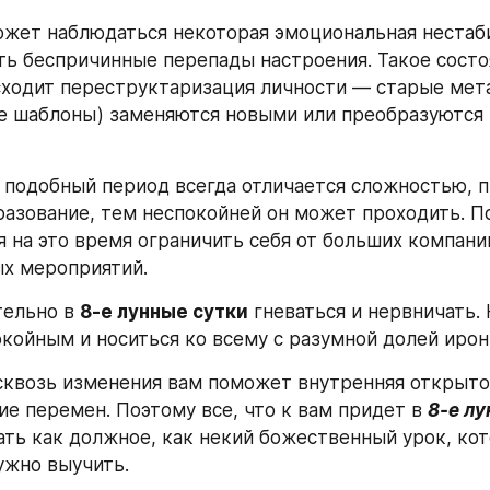
ожет наблюдаться некоторая эмоциональная нестаби
ть беспричинные перепады настроения. Такое состоя
сходит переструктаризация личности — старые мет
 шаблоны) заменяются новыми или преобразуются в
подобный период всегда отличается сложностью, п
азование, тем неспокойней он может проходить. По
 на это время ограничить себя от больших компани
х мероприятий.
ельно в 
8-е лунные сутки
 гневаться и нервничать. 
окойным и носиться ко всему с разумной долей ирон
сквозь изменения вам поможет внутренняя открыто
ие перемен. Поэтому все, что к вам придет в 
8-е лу
ть как должное, как некий божественный урок, кот
ужно выучить. 