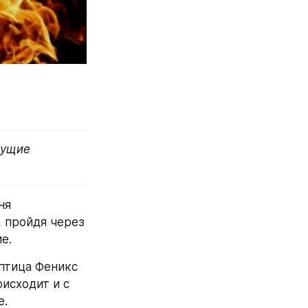
ущие 
я 
 пройдя через 
е.
тица Феникс 
исходит и с 
е.