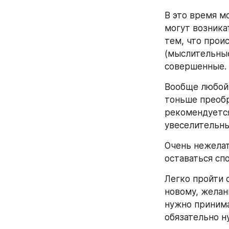
В это время м
могут возника
тем, что прои
(мыслительные
совершенные.
Вообще любой 
тоньше преобр
рекомендуется
увеселительны
Очень нежелат
оставаться сп
Легко пройти 
новому, желан
нужно принима
обязательно н