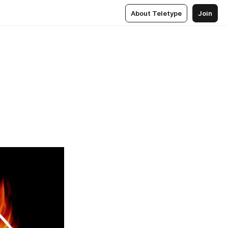
About Teletype
Join