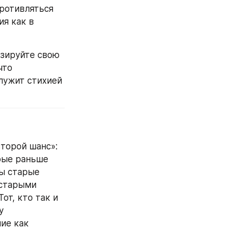
ротивляться 
я как в 
зируйте свою 
то 
лужит стихией 
торой шанс»: 
ые раньше 
ы старые 
старыми 
т, кто так и 
 
ие как 