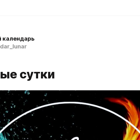
 календарь
dar_lunar
ные сутки