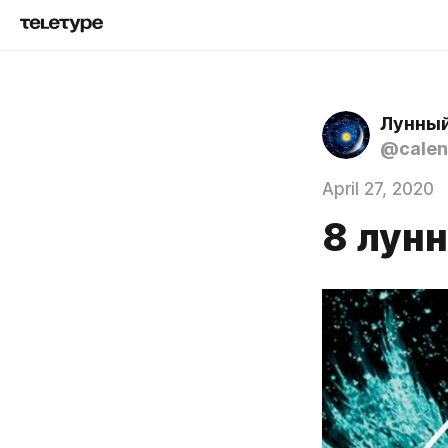
Лунный
@calen
April 27, 2020
8 лун