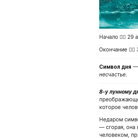
Начало 👉🏻 29 
Окончание 👉🏻
Символ дня
 —
несчастье.
8-у лунному д
преображающег
которое челов
Недаром симво
— сгорая, она 
человеком, пр