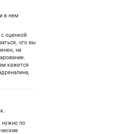
 в нем 
с оценкой 
аться, что вы 
енен, на 
арование. 
ам кажется 
дреналина, 
к.
 нужно по 
ческие 