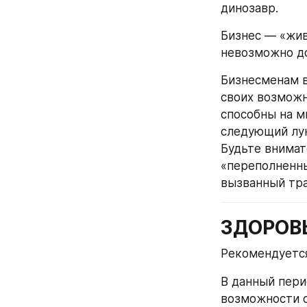
динозавр.
Бизнес — «жив
невозможно до
Бизнесменам в
своих возможн
способны на мн
следующий лун
Будьте внимат
«переполненны
вызванный тра
ЗДОРОВ
Рекомендуется
В данный пери
возможности с