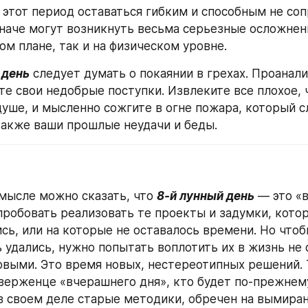
 этот период оставаться гибким и способным не соп
наче могут возникнуть весьма серьезные осложнени
ом плане, так и на физическом уровне.
 день
 следует думать о покаянии в грехах. Проанали
те свои недобрые поступки. Извлеките все плохое, ч
душе, и мысленно сожгите в огне пожара, который с
также ваши прошлые неудачи и беды.
мысле можно сказать, что 
8-й лунный день
 — это «в
робовать реализовать те проекты и задумки, котор
ись, или на которые не оставалось времени. Но чтоб
 удались, нужно попытать воплотить их в жизнь не 
овыми. Это время новых, нестереотипных решений. То
верженце «вчерашнего дня», кто будет по-прежнему
в своем деле старые методики, обречен на вымиран