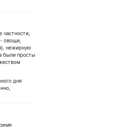
 частности, 
 овощи, 
), нежирную 
а были просты 
жеством 
ного дня 
но, 
ремя 