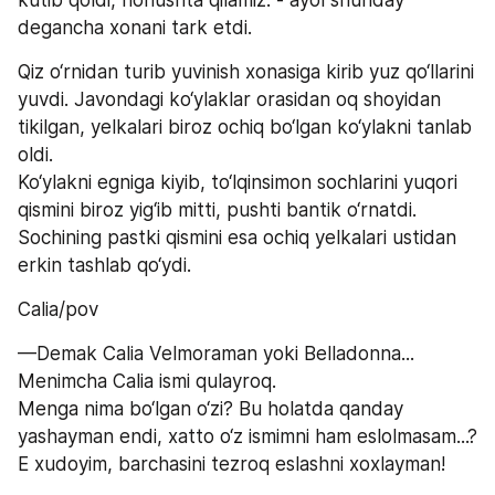
degancha xonani tark etdi.
Qiz o‘rnidan turib yuvinish xonasiga kirib yuz qo‘llarini 
yuvdi. Javondagi ko‘ylaklar orasidan oq shoyidan 
tikilgan, yelkalari biroz ochiq bo‘lgan ko‘ylakni tanlab 
oldi. 
Ko‘ylakni egniga kiyib, to‘lqinsimon sochlarini yuqori 
qismini biroz yig‘ib mitti, pushti bantik o‘rnatdi. 
Sochining pastki qismini esa ochiq yelkalari ustidan 
erkin tashlab qo‘ydi.
Calia/pov
—Demak Calia Velmoraman yoki Belladonna... 
Menimcha Calia ismi qulayroq.
Menga nima bo‘lgan o‘zi? Bu holatda qanday 
yashayman endi, xatto o‘z ismimni ham eslolmasam...? 
E xudoyim, barchasini tezroq eslashni xoxlayman!