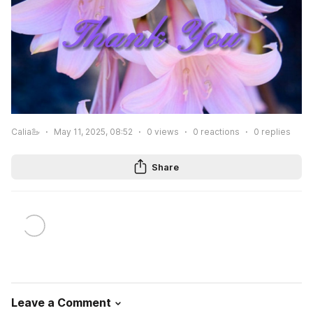
Calia🦢
May 11, 2025, 08:52
0
views
0
reactions
0
replies
Share
Leave a Comment