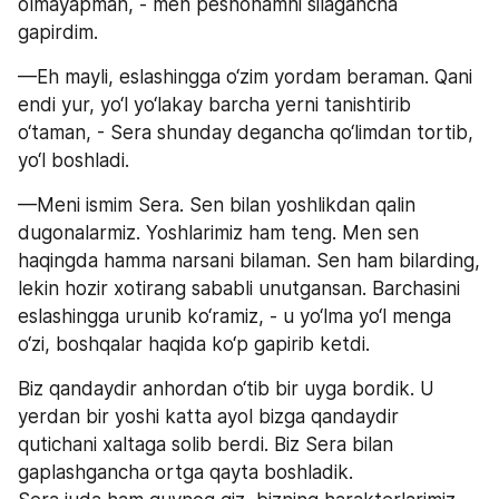
olmayapman, - men peshonamni silagancha 
gapirdim.
—Eh mayli, eslashingga o‘zim yordam beraman. Qani 
endi yur, yo‘l yo‘lakay barcha yerni tanishtirib 
o‘taman, - Sera shunday degancha qo‘limdan tortib, 
yo‘l boshladi.
—Meni ismim Sera. Sen bilan yoshlikdan qalin 
dugonalarmiz. Yoshlarimiz ham teng. Men sen 
haqingda hamma narsani bilaman. Sen ham bilarding, 
lekin hozir xotirang sababli unutgansan. Barchasini 
eslashingga urunib ko‘ramiz, - u yo‘lma yo‘l menga 
o‘zi, boshqalar haqida ko‘p gapirib ketdi.
Biz qandaydir anhordan o‘tib bir uyga bordik. U 
yerdan bir yoshi katta ayol bizga qandaydir 
qutichani xaltaga solib berdi. Biz Sera bilan 
gaplashgancha ortga qayta boshladik. 