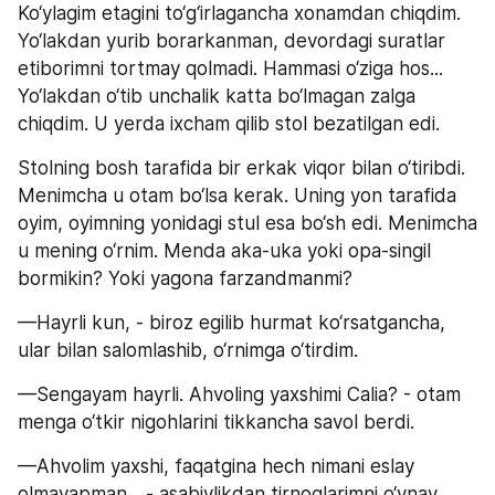
Ko‘ylagim etagini to‘g‘irlagancha xonamdan chiqdim. 
Yo‘lakdan yurib borarkanman, devordagi suratlar 
etiborimni tortmay qolmadi. Hammasi o‘ziga hos... 
Yo‘lakdan o‘tib unchalik katta bo‘lmagan zalga 
chiqdim. U yerda ixcham qilib stol bezatilgan edi.
Stolning bosh tarafida bir erkak viqor bilan o‘tiribdi. 
Menimcha u otam bo‘lsa kerak. Uning yon tarafida 
oyim, oyimning yonidagi stul esa bo‘sh edi. Menimcha 
u mening o‘rnim. Menda aka-uka yoki opa-singil 
bormikin? Yoki yagona farzandmanmi?
—Hayrli kun, - biroz egilib hurmat ko‘rsatgancha, 
ular bilan salomlashib, o‘rnimga o‘tirdim.
—Sengayam hayrli. Ahvoling yaxshimi Calia? - otam 
menga o‘tkir nigohlarini tikkancha savol berdi.
—Ahvolim yaxshi, faqatgina hech nimani eslay 
olmayapman... - asabiylikdan tirnoqlarimni o‘ynay 