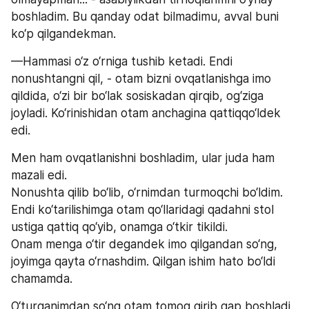
boshladim. Bu qanday odat bilmadimu, avval buni 
ko‘p qilgandekman.
—Hammasi o‘z o‘rniga tushib ketadi. Endi 
nonushtangni qil, - otam bizni ovqatlanishga imo 
qildida, o‘zi bir bo‘lak sosiskadan qirqib, og‘ziga 
joyladi. Ko‘rinishidan otam anchagina qattiqqo‘ldek 
edi.
Men ham ovqatlanishni boshladim, ular juda ham 
mazali edi. 
Nonushta qilib bo‘lib, o‘rnimdan turmoqchi bo‘ldim. 
Endi ko‘tarilishimga otam qo‘llaridagi qadahni stol 
ustiga qattiq qo‘yib, onamga o‘tkir tikildi. 
Onam menga o‘tir degandek imo qilgandan so‘ng, 
joyimga qayta o‘rnashdim. Qilgan ishim hato bo‘ldi 
chamamda.
O‘turganimdan so‘ng otam tomoq qirib gap boshladi.