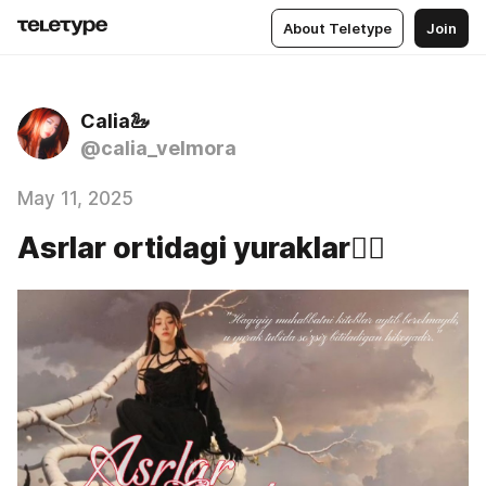
About Teletype
Join
Calia🦢
@calia_velmora
May 11, 2025
Asrlar ortidagi yuraklar❤️‍🔥