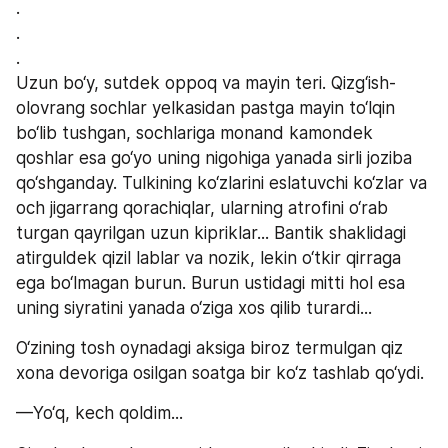
. 
. 
. 
Uzun bo‘y, sutdek oppoq va mayin teri. Qizg‘ish-
olovrang sochlar yelkasidan pastga mayin to‘lqin 
bo‘lib tushgan, sochlariga monand kamondek 
qoshlar esa go‘yo uning nigohiga yanada sirli joziba 
qo‘shganday. Tulkining ko‘zlarini eslatuvchi ko‘zlar va 
och jigarrang qorachiqlar, ularning atrofini o‘rab 
turgan qayrilgan uzun kipriklar... Bantik shaklidagi 
atirguldek qizil lablar va nozik, lekin o‘tkir qirraga 
ega bo‘lmagan burun. Burun ustidagi mitti hol esa 
uning siyratini yanada o‘ziga xos qilib turardi...
O‘zining tosh oynadagi aksiga biroz termulgan qiz 
xona devoriga osilgan soatga bir ko‘z tashlab qo‘ydi.
—Yo‘q, kech qoldim...