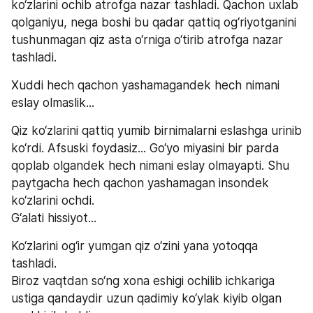
ko‘zlarini ochib atrofga nazar tashladi. Qachon uxlab 
qolganiyu, nega boshi bu qadar qattiq og‘riyotganini 
tushunmagan qiz asta o‘rniga o‘tirib atrofga nazar 
tashladi.
Xuddi hech qachon yashamagandek hech nimani 
eslay olmaslik...
Qiz ko‘zlarini qattiq yumib birnimalarni eslashga urinib 
ko‘rdi. Afsuski foydasiz... Go‘yo miyasini bir parda 
qoplab olgandek hech nimani eslay olmayapti. Shu 
paytgacha hech qachon yashamagan insondek 
ko‘zlarini ochdi. 
G‘alati hissiyot...
Ko‘zlarini og‘ir yumgan qiz o‘zini yana yotoqqa 
tashladi. 
Biroz vaqtdan so‘ng xona eshigi ochilib ichkariga 
ustiga qandaydir uzun qadimiy ko‘ylak kiyib olgan 