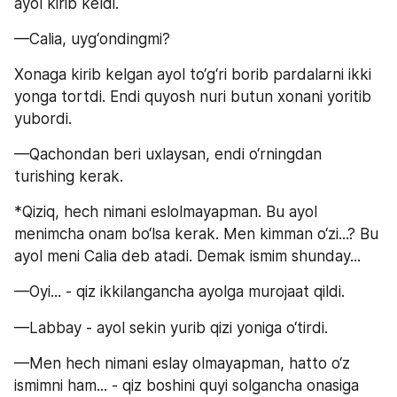
ayol kirib keldi.
—Calia, uyg‘ondingmi?
Xonaga kirib kelgan ayol to‘g‘ri borib pardalarni ikki 
yonga tortdi. Endi quyosh nuri butun xonani yoritib 
yubordi.
—Qachondan beri uxlaysan, endi o‘rningdan 
turishing kerak.
*Qiziq, hech nimani eslolmayapman. Bu ayol 
menimcha onam bo‘lsa kerak. Men kimman o‘zi...? Bu 
ayol meni Calia deb atadi. Demak ismim shunday...
—Oyi... - qiz ikkilangancha ayolga murojaat qildi.
—Labbay - ayol sekin yurib qizi yoniga o‘tirdi.
—Men hech nimani eslay olmayapman, hatto o‘z 
ismimni ham... - qiz boshini quyi solgancha onasiga 