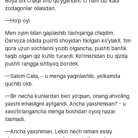
Boya uni chaqirtirib qo‘ygandim. U ham biz kabi 
zodagonlar oilasidan.
—Ho‘p oyi
Men oyim bilan gaplashib tashqariga chiqdim. 
Darvoza oldida pushti shoyidan tikilgan ko‘ylakli, tim 
qora uzun sochlarini yozib olgancha, pushti bantik 
taqib olgan qiz kutib turardi. Ko‘rinishidan bu qizda 
pushti rangga ishtiyoq bordek.
—Salom Calia, - u menga yaqinlashib, yelkamda 
quchib oldi.
—Bir necha kunlardan beri yo‘qsan, onang ahvoling 
yaxshi emasligini aytgandi. Ancha yaxshimisan? - u 
xavotirlangancha menga boshdan oyoq nazar 
tashladi.
—Ancha yaxshiman. Lekin hech nimani eslay 