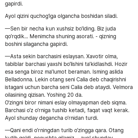
gapirdi.
Ayol qizini quchog‘iga olgancha boshidan siladi.
—Sen bir necha kun xushsiz bo‘lding. Biz juda 
qo‘rqdik... Menimcha shuning asorati. - qizning 
boshini silagancha gapirdi.
—Asta sekin barchasini eslaysan. Xavotir olma, 
tabiblar barchasi yaxshi bo‘lishini taʼkidlashdi. Hozir 
esa senga biroz maʼlumot beraman. Isming aslida 
Belladonna. Lekin otang seni Calia deb chaqirishni 
istagani uchun barcha seni Calia deb ataydi. Velmora 
oilasining qizisan. Yoshing 20 da. 
O‘zingni biror nimani eslay olmayapman deb siqma. 
Barchasi o‘z o‘rniga tushib ketadi, faqat vaqt kerak. 
Ayol shunday degancha o‘rnidan turdi.
—Qani endi o‘rningdan turib o‘zingga qara. Otang 
kutib qoldi, nonushta qilamiz. - ayol shunday 