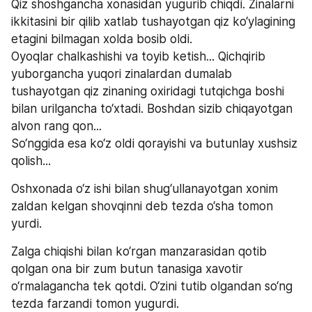
Qiz shoshgancha xonasidan yugurib chiqdi. Zinalarni 
ikkitasini bir qilib xatlab tushayotgan qiz ko‘ylagining 
etagini bilmagan xolda bosib oldi. 
Oyoqlar chalkashishi va toyib ketish... Qichqirib 
yuborgancha yuqori zinalardan dumalab 
tushayotgan qiz zinaning oxiridagi tutqichga boshi 
bilan urilgancha to‘xtadi. Boshdan sizib chiqayotgan 
alvon rang qon... 
So‘nggida esa ko‘z oldi qorayishi va butunlay xushsiz 
qolish...
Oshxonada o‘z ishi bilan shug‘ullanayotgan xonim 
zaldan kelgan shovqinni deb tezda o‘sha tomon 
yurdi.
Zalga chiqishi bilan ko‘rgan manzarasidan qotib 
qolgan ona bir zum butun tanasiga xavotir 
o‘rmalagancha tek qotdi. O‘zini tutib olgandan so‘ng 
tezda farzandi tomon yugurdi.