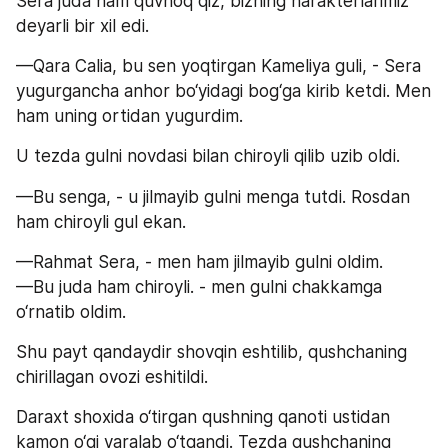
Sera juda ham quvnoq qiz, bizning harakterlarimiz 
deyarli bir xil edi.
—Qara Calia, bu sen yoqtirgan Kameliya guli, - Sera 
yugurgancha anhor bo‘yidagi bog‘ga kirib ketdi. Men 
ham uning ortidan yugurdim.
U tezda gulni novdasi bilan chiroyli qilib uzib oldi.
—Bu senga, - u jilmayib gulni menga tutdi. Rosdan 
ham chiroyli gul ekan.
—Rahmat Sera, - men ham jilmayib gulni oldim. 
—Bu juda ham chiroyli. - men gulni chakkamga 
o‘rnatib oldim.
Shu payt qandaydir shovqin eshtilib, qushchaning 
chirillagan ovozi eshitildi.
Daraxt shoxida o‘tirgan qushning qanoti ustidan 
kamon o‘qi yaralab o‘tgandi. Tezda qushchaning 