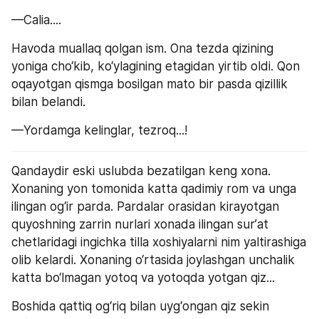
—Calia....
Havoda muallaq qolgan ism. Ona tezda qizining 
yoniga cho‘kib, ko‘ylagining etagidan yirtib oldi. Qon 
oqayotgan qismga bosilgan mato bir pasda qizillik 
bilan belandi.
—Yordamga kelinglar, tezroq...!
Qandaydir eski uslubda bezatilgan keng xona. 
Xonaning yon tomonida katta qadimiy rom va unga 
ilingan og‘ir parda. Pardalar orasidan kirayotgan 
quyoshning zarrin nurlari xonada ilingan surʼat 
chetlaridagi ingichka tilla xoshiyalarni nim yaltirashiga 
olib kelardi. Xonaning o‘rtasida joylashgan unchalik 
katta bo‘lmagan yotoq va yotoqda yotgan qiz...
Boshida qattiq og‘riq bilan uyg‘ongan qiz sekin 