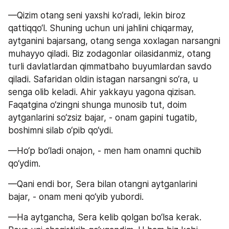
—Qizim otang seni yaxshi ko‘radi, lekin biroz 
qattiqqo‘l. Shuning uchun uni jahlini chiqarmay, 
aytganini bajarsang, otang senga xoxlagan narsangni 
muhayyo qiladi. Biz zodagonlar oilasidanmiz, otang 
turli davlatlardan qimmatbaho buyumlardan savdo 
qiladi. Safaridan oldin istagan narsangni so‘ra, u 
senga olib keladi. Ahir yakkayu yagona qizisan. 
Faqatgina o‘zingni shunga munosib tut, doim 
aytganlarini so‘zsiz bajar, - onam gapini tugatib, 
boshimni silab o‘pib qo‘ydi.
—Ho‘p bo‘ladi onajon, - men ham onamni quchib 
qo‘ydim.
—Qani endi bor, Sera bilan otangni aytganlarini 
bajar, - onam meni qo‘yib yubordi.
—Ha aytgancha, Sera kelib qolgan bo‘lsa kerak. 