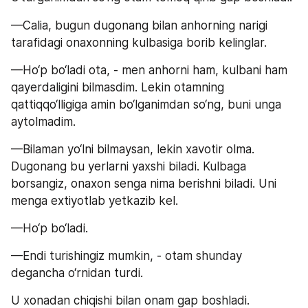
—Calia, bugun dugonang bilan anhorning narigi 
tarafidagi onaxonning kulbasiga borib kelinglar.
—Ho‘p bo‘ladi ota, - men anhorni ham, kulbani ham 
qayerdaligini bilmasdim. Lekin otamning 
qattiqqo‘lligiga amin bo‘lganimdan so‘ng, buni unga 
aytolmadim.
—Bilaman yo‘lni bilmaysan, lekin xavotir olma. 
Dugonang bu yerlarni yaxshi biladi. Kulbaga 
borsangiz, onaxon senga nima berishni biladi. Uni 
menga extiyotlab yetkazib kel.
—Ho‘p bo‘ladi.
—Endi turishingiz mumkin, - otam shunday 
degancha o‘rnidan turdi.
U xonadan chiqishi bilan onam gap boshladi.