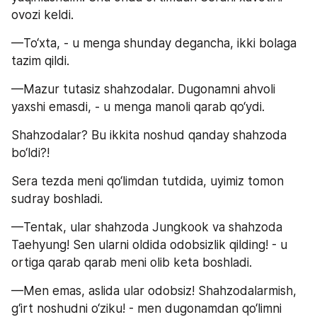
ovozi keldi.
—To‘xta, - u menga shunday degancha, ikki bolaga 
tazim qildi.
—Mazur tutasiz shahzodalar. Dugonamni ahvoli 
yaxshi emasdi, - u menga manoli qarab qo‘ydi.
Shahzodalar? Bu ikkita noshud qanday shahzoda 
bo‘ldi?!
Sera tezda meni qo‘limdan tutdida, uyimiz tomon 
sudray boshladi.
—Tentak, ular shahzoda Jungkook va shahzoda 
Taehyung! Sen ularni oldida odobsizlik qilding! - u 
ortiga qarab qarab meni olib keta boshladi.
—Men emas, aslida ular odobsiz! Shahzodalarmish, 
g‘irt noshudni o‘ziku! - men dugonamdan qo‘limni 