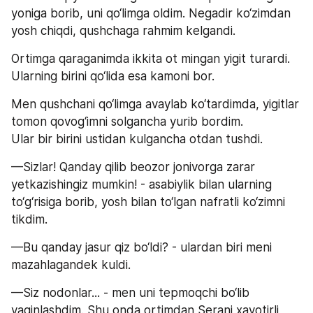
yoniga borib, uni qo‘limga oldim. Negadir ko‘zimdan 
yosh chiqdi, qushchaga rahmim kelgandi.
Ortimga qaraganimda ikkita ot mingan yigit turardi. 
Ularning birini qo‘lida esa kamoni bor.
Men qushchani qo‘limga avaylab ko‘tardimda, yigitlar 
tomon qovog‘imni solgancha yurib bordim. 
Ular bir birini ustidan kulgancha otdan tushdi.
—Sizlar! Qanday qilib beozor jonivorga zarar 
yetkazishingiz mumkin! - asabiylik bilan ularning 
to‘g‘risiga borib, yosh bilan to‘lgan nafratli ko‘zimni 
tikdim.
—Bu qanday jasur qiz bo‘ldi? - ulardan biri meni 
mazahlagandek kuldi.
—Siz nodonlar... - men uni tepmoqchi bo‘lib 
yaqinlashdim. Shu onda ortimdan Serani xavotirli 