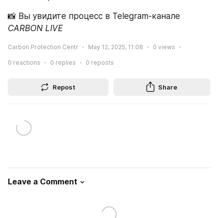
📸 Вы увидите процесс в Telegram-канале 
CARBON LIVE
Carbon Protection Centr
May 12, 2025, 11:08
0
views
0
reactions
0
replies
0
reposts
Repost
Share
Leave a Comment