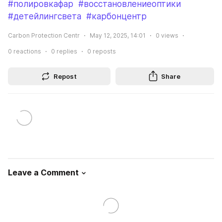
#полировкафар
#восстановлениеоптики
#детейлингсвета
#карбонцентр
Carbon Protection Centr
May 12, 2025, 14:01
0
views
0
reactions
0
replies
0
reposts
Repost
Share
Leave a Comment