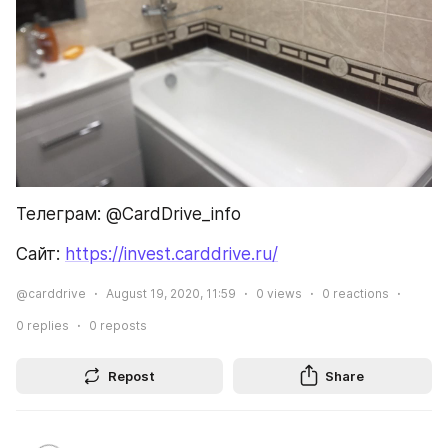
Телеграм: @CardDrive_info
Сайт: 
https://invest.carddrive.ru/
@carddrive
August 19, 2020, 11:59
0
views
0
reactions
0
replies
0
reposts
Repost
Share