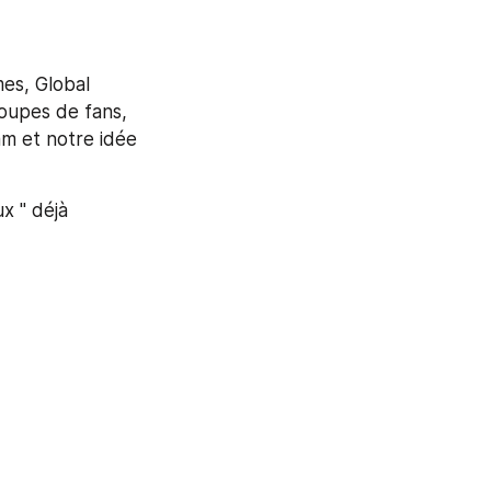
es, Global 
oupes de fans, 
m et notre idée 
 " déjà 