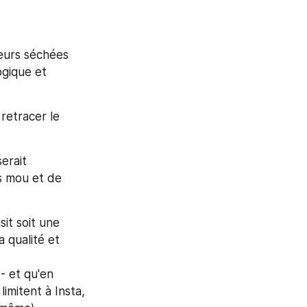
eurs séchées 
gique et 
etracer le 
erait 
 mou et de 
it soit une 
qualité et 
 et qu'en 
mitent à Insta, 