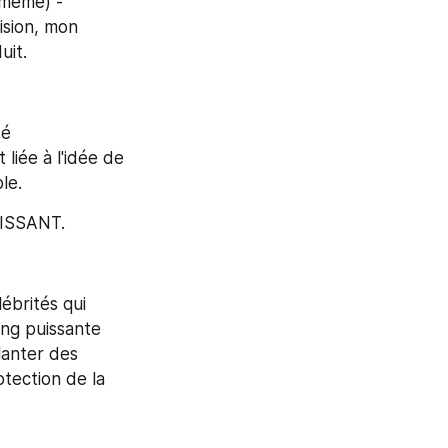
même) - 
ision, mon 
uit.
é 
iée à l'idée de 
le.
UISSANT.
brités qui 
ng puissante 
lanter des 
ection de la 