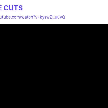
E CUTS 
outube.com/watch?v=kyswZj_uuVQ