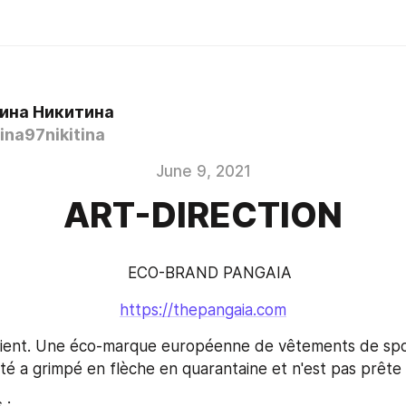
ина Никитина
na97nikitina
June 9, 2021
ART-DIRECTION
   ECO-BRAND PANGAIA
https://thepangaia.com
client. Une éco-marque européenne de vêtements de spor
ité a grimpé en flèche en quarantaine et n'est pas prête
 :