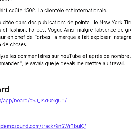
irt coûte 150£. La clientèle est internationale. 
 citée dans des publications de pointe : le New York Tim
s of fashion, Forbes, Vogue.Ainsi, malgré l'absence de gr
eur en chef de Forbes, la marque a fait exploser Instagra
n de choses. 
lysé les commentaires sur YouTube et après de nombreux
nder ", je savais que je devais me mettre au travail. 
rd
om/app/board/o9J_lAd0NgU=/
idemicsound.com/track/9nSWrTbulQ/