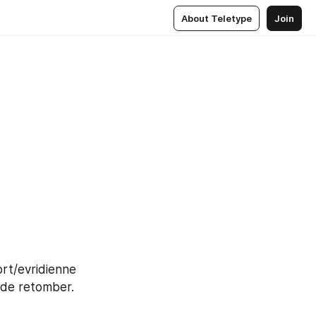
About Teletype
Join
t/evridienne 
 de retomber. 