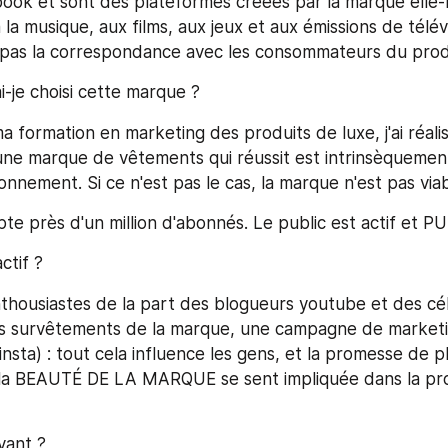
ok et sont des plateformes créées par la marque elle-
la musique, aux films, aux jeux et aux émissions de télév
t pas la correspondance avec les consommateurs du prod
i-je choisi cette marque ?
 formation en marketing des produits de luxe, j'ai réalis
une marque de vêtements qui réussit est intrinsèquement l
onnement. Si ce n'est pas le cas, la marque n'est pas viab
e près d'un million d'abonnés. Le public est actif et P
ctif ?
nthousiastes de la part des blogueurs youtube et des célé
es survêtements de la marque, une campagne de marketi
insta) : tout cela influence les gens, et la promesse de p
 la BEAUTÉ DE LA MARQUE se sent impliquée dans la prot
vant ?