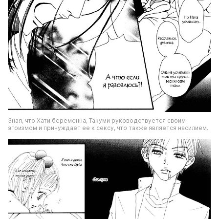
Зная, что Хати беременна, Такуми руководствуется своим 
эгоизмом и принуждает ее к сексу, что также является насилием. 