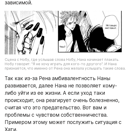
зависимой. 
Сцена с Нобу, где услышав слова Нобу, Нана начинает плакать. 
Нобу говорит: "Я не хочу играть для кого-то другого". И Нана 
признаётся, что именно от Рена она желала услышать такие слова. 
Так как из-за Рена амбивалентность Наны 
развивается, далее Нана не позволяет кому-
либо уйти из ее жизни. А если уход таки 
происходит, она реагирует очень болезненно, 
считая что это предательство. Вот вам и 
проблемы с чувством собственничества. 
Примером этому может послужить ситуация с 
Хати. 