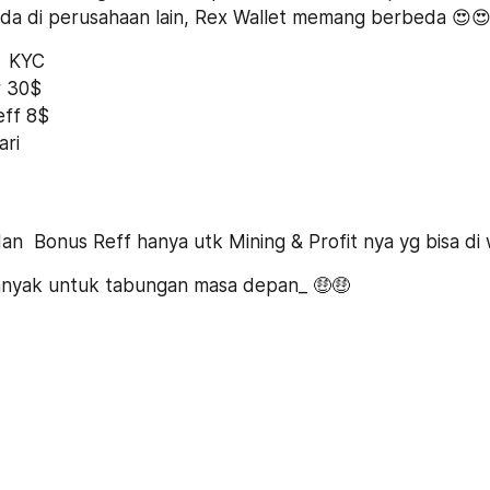
k ada di perusahaan lain, Rex Wallet memang berbeda 😍
  KYC
r 30$
ff 8$
ari
an  Bonus Reff hanya utk Mining & Profit nya yg bisa di
banyak untuk tabungan masa depan_ 🤑🤑