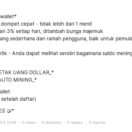
wallet*
 dompet cepat - tidak lebih dari 1 menit
i dari 3% setiap hari, ditambah bunga majemuk
yang sederhana dan ramah pengguna, baik untuk pemul
detik - Anda dapat melihat sendiri bagaimana saldo mening
ETAK UANG DOLLAR_*
AUTO MINING_* 
allet
 setelah daftar)
S 🤝*
023, 10:58
0
views
0
reactions
0
replies
0
reposts