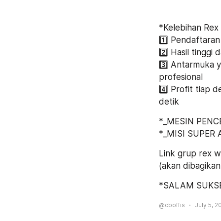
*Kelebihan Rex 
1️⃣ Pendaftaran
2️⃣ Hasil tingg
3️⃣ Antarmuka 
profesional
4️⃣ Profit tiap 
detik
*_MESIN PENC
*_MISI SUPER 
Link grup rex w
(akan dibagikan
*SALAM SUKSE
@cboffis
July 5, 2