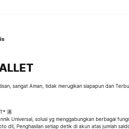
is
ALLET
tisan, sangat Aman, tidak merugikan siapapun dan Terbuk
* 🈵️
nik Universal, solusi yg menggabungkan berbagai fungsi
to dll, Penghasilan setiap detik di akun atas jumlah sald