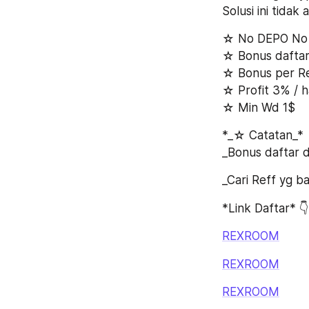
Solusi ini tida
☆ No DEPO No
☆ Bonus dafta
☆ Bonus per Re
☆ Profit 3% / h
☆ Min Wd 1$
*_☆ Catatan_*
_Bonus daftar d
_Cari Reff yg 
*Link Daftar* 👇
REXROOM
REXROOM
REXROOM