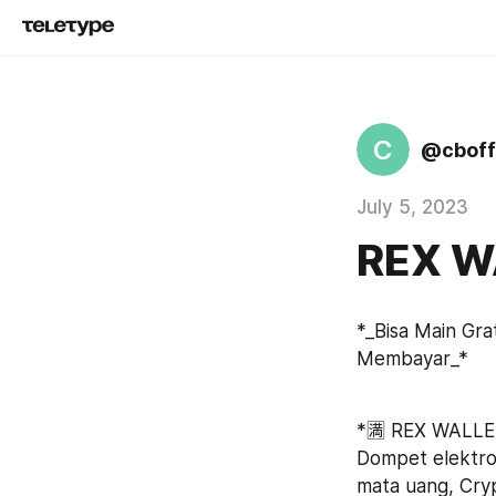
C
@cboff
July 5, 2023
REX W
*_Bisa Main Gra
Membayar_*
*🈵️ REX WALLET
Dompet elektron
mata uang, Cryp