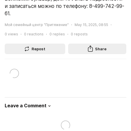
и записаться можно по телефону: 8-499-742-99-
61.
Мой семейный центр "Притяжение"
May 15, 2025, 08:55
0
views
0
reactions
0
replies
0
reposts
Repost
Share
Leave a Comment