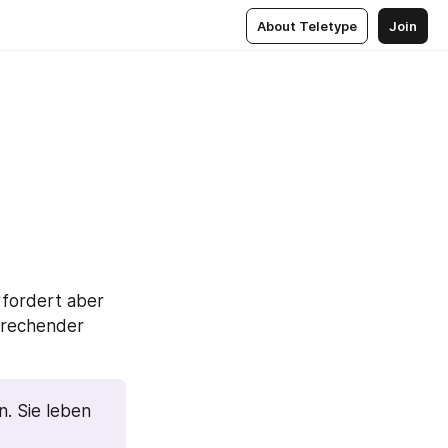
About Teletype
Join
fordert aber 
rechender 
. Sie leben 