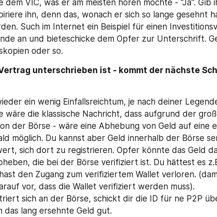
 dem VIC, was er am meisten hören möchte - "Ja". Gib i
piriere ihn, denn das, wonach er sich so lange gesehnt ha
den. Such im Internet ein Beispiel für einen Investitionsv
ende an und bieteschicke dem Opfer zur Unterschrift. Ge
skopien oder so.
ertrag unterschrieben ist - kommt der nächste Schri
ieder ein wenig Einfallsreichtum, je nach deiner Legend
te wäre die klassische Nachricht, dass aufgrund der groß
on der Börse - wäre eine Abhebung von Geld auf eine ex
bald möglich. Du kannst aber Geld innerhalb der Börse sen
rt, sich dort zu registrieren. Opfer könnte das Geld da
heben, die bei der Börse verifiziert ist. Du hättest es z.B
hast den Zugang zum verifiziertem Wallet verloren. (dami
rauf vor, dass die Wallet verifiziert werden muss).
triert sich an der Börse, schickt dir die ID für ne P2P ü
m das lang ersehnte Geld gut.