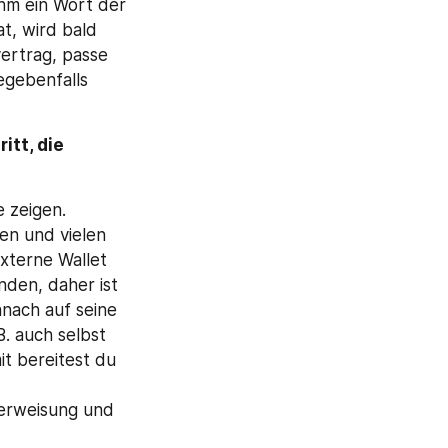
hm ein Wort der 
t, wird bald 
ertrag, passe 
gebenfalls 
tt, die 
e zeigen.
en und vielen 
terne Wallet 
den, daher ist 
nach auf seine 
. auch selbst 
t bereitest du 
berweisung und 