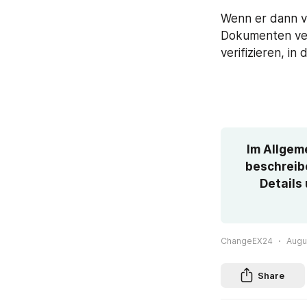
Wenn er dann v
Dokumenten veri
verifizieren, i
Im Allgeme
beschreibe
Details
ChangeEX24
Augus
Share