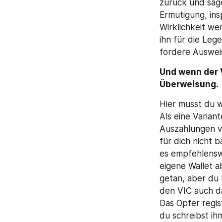
zurück und sage
Ermutigung, ins
Wirklichkeit wer
ihn für die Leg
fordere Auswei
Und wenn der V
Überweisung. 
Hier musst du w
Als eine Varian
Auszahlungen v
für dich nicht 
es empfehlenswe
eigene Wallet ab
getan, aber du 
den VIC auch da
Das Opfer regis
du schreibst ih