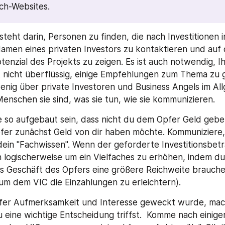
ch-Websites.
eht darin, Personen zu finden, die nach Investitionen in 
Namen eines privaten Investors zu kontaktieren und auf 
tenzial des Projekts zu zeigen. Es ist auch notwendig, I
st nicht überflüssig, einige Empfehlungen zum Thema zu 
enig über private Investoren und Business Angels im All
Menschen sie sind, was sie tun, wie sie kommunizieren. 
te so aufgebaut sein, dass nicht du dem Opfer Geld geben 
er zunächst Geld von dir haben möchte. Kommuniziere, s
ein "Fachwissen". Wenn der geforderte Investitionsbetra
hn logischerweise um ein Vielfaches zu erhöhen, indem du 
s Geschäft des Opfers eine größere Reichweite brauchen
um dem VIC die Einzahlungen zu erleichtern). 
er Aufmerksamkeit und Interesse geweckt wurde, mach
 eine wichtige Entscheidung triffst.  Komme nach einiger