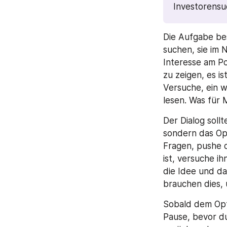
Investorensu
Die Aufgabe best
suchen, sie im 
Interesse am Po
zu zeigen, es i
Versuche, ein w
lesen. Was für 
Der Dialog soll
sondern das Opf
Fragen, pushe d
ist, versuche i
die Idee und da
brauchen dies, 
Sobald dem Opf
Pause, bevor du