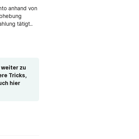
nto anhand von 
Abhebung 
hlung tätigt..
weiter zu 
re Tricks, 
ch hier 