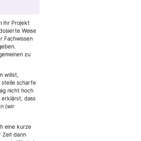
ihr Projekt 
dosierte Weise 
hr Fachwissen 
geben. 
gemeinen zu 
willst, 
telle scharfe 
g nicht hoch 
erklärst, dass 
 (wir 
 eine kurze 
 Zeit dann 