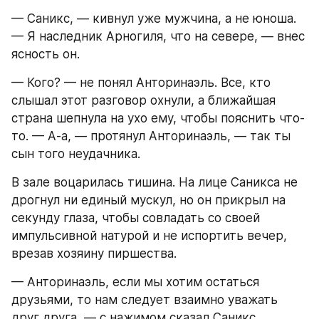
— Саникс, — кивнул уже мужчина, а не юноша. 
— Я наследник Арногиля, что на севере, — внес 
ясность он.
— Кого? — не понял Анторинаэль. Все, кто 
слышал этот разговор охнули, а ближайшая 
страна шепнула на ухо ему, чтобы пояснить что-
то. — А-а, — протянул Анторинаэль, — так ты 
сын того неудачника. 
В зале воцарилась тишина. На лице Саникса не 
дрогнул ни единый мускул, но он прикрыл на 
секунду глаза, чтобы совладать со своей 
импульсивной натурой и не испортить вечер, 
врезав хозяину пиршества. 
— Анторинаэль, если мы хотим остаться 
друзьями, то нам следует взаимно уважать 
друг друга, — с нажимом сказал Саникс. 