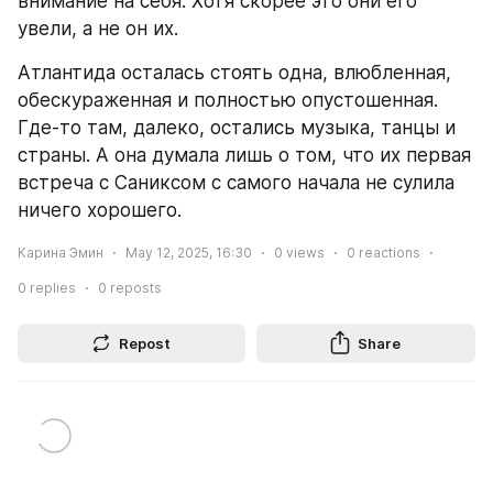
внимание на себя. Хотя скорее это они его 
увели, а не он их. 
Атлантида осталась стоять одна, влюбленная, 
обескураженная и полностью опустошенная. 
Где-то там, далеко, остались музыка, танцы и 
страны. А она думала лишь о том, что их первая 
встреча с Саниксом с самого начала не сулила 
ничего хорошего.
Карина Эмин
May 12, 2025, 16:30
0
views
0
reactions
0
replies
0
reposts
Repost
Share