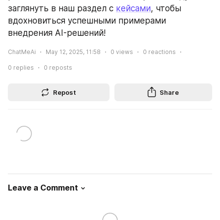
заглянуть в наш раздел с 
кейcами
, чтобы 
вдохновиться успешными примерами 
внедрения AI-решений!
ChatMeAi
May 12, 2025, 11:58
0
views
0
reactions
0
replies
0
reposts
Repost
Share
Leave a Comment