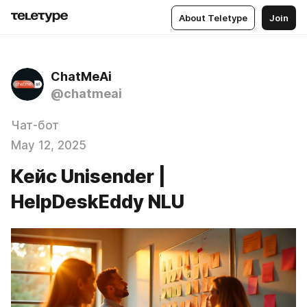
About Teletype
Join
ChatMeAi
@chatmeai
Чат-бот
May 12, 2025
Кейс Unisender |
HelpDeskEddy NLU