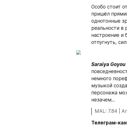
Особо стоит о
пришёл прямик
однотонные зр
реальности в 
настроение и 
отпугнуть, си
Saraiya Goyou
повседневност
немного пореф
музыкой созда
персонажа може
незачем...
MAL: 7.84 | An
Телеграм-кан