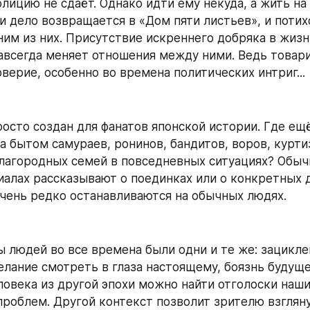
олицию не сдаёт. Однако идти ему некуда, а жить на 
и дело возвращается в «Дом пяти листьев», и потих
ним из них. Присутствие искреннего добряка в жизн
авсегда меняет отношения между ними. Ведь товар
верие, особенно во времена политических интриг...
росто создан для фанатов японской истории. Где ещ
а бытом самураев, ронинов, бандитов, воров, куртиз
лагородных семей в повседневных ситуациях? Обычн
иалах рассказывают о поединках или о конкретных д
очень редко останавливаются на обычных людях.
 людей во все времена были одни и те же: зациклен
лание смотреть в глаза настоящему, боязнь будущег
ловека из другой эпохи можно найти отголоски наши
роблем. Другой контекст позволит зрителю взглянут