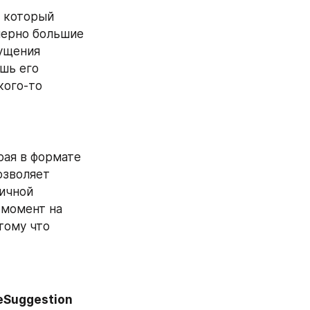
 который 
ерно большие 
ущения 
шь его 
ого-то 
ая в формате 
зволяет 
ичной 
момент на 
тому что 
eSuggestion