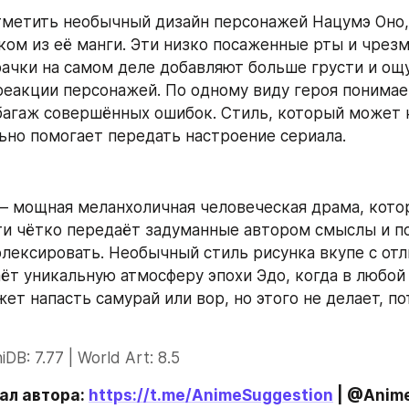
тметить необычный дизайн персонажей Нацумэ Оно,
ом из её манги. Эти низко посаженные рты и чрезм
ачки на самом деле добавляют больше грусти и ощ
реакции персонажей. По одному виду героя понимае
багаж совершённых ошибок. Стиль, который может к
льно помогает передать настроение сериала.
 – мощная меланхоличная человеческая драма, котор
и чётко передаёт задуманные автором смыслы и по
лексировать. Необычный стиль рисунка вкупе с отл
ёт уникальную атмосферу эпохи Эдо, когда в любой 
т напасть самурай или вор, но этого не делает, по
iDB: 7.77 | World Art: 8.5
ал автора: 
https://t.me/AnimeSuggestion
 | @Anim