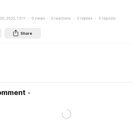
30, 2020, 13:11
0
views
0
reactions
0
replies
0
reposts
Share
Comment