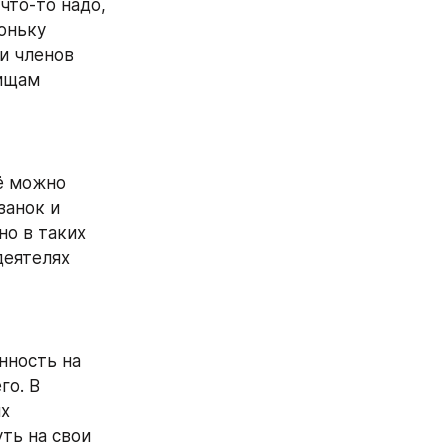
что-то надо, 
оньку 
и членов 
ищам 
ё можно 
анок и 
о в таких 
еятелях 
ность на 
о. В 
х 
ь на свои 