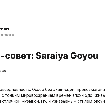
maru
tamaru
совет: Saraiya Goyou
ьев
овседневность. Особо без экшн-сцен, превозмоганий
о с тонким мировоззрением времён эпохи Эдо, живы
 отличной музыкой. Ну, и узнаваемым стилем рисун