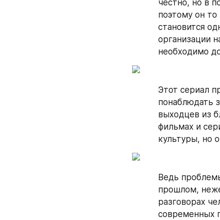
честно, но в п
поэтому он то 
становится од
организации н
необходимо до
Этот сериал п
понаблюдать з
выходцев из б
фильмах и сер
культуры, но 
Ведь проблемы
прошлом, неже
разговорах че
современных п