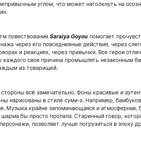
непривычным углом, что может натолкнуть на осозн
ин.
тм повествования 
Saraiya Goyou
 помогает прочувст
нажа через его повседневные действия, через слег
оворах и реакциях, через привычки. Все герои отлич
у каждого своя причина промышлять незаконным биз
аждым из товарищей.
 стороны всё замечательно. Фоны красивые и аутент
ны нарисованы в стиле суми-э. Например, бамбуков
ая. Музыка крайне запоминающаяся и атмосферная, б
 шарма бы просто пропала. Старинный говор, которы
персонажи, позволяет лучше погрузиться в эпоху д