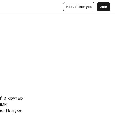
About Teletype
Join
 и крутых 
ми 
ка Нацумэ 