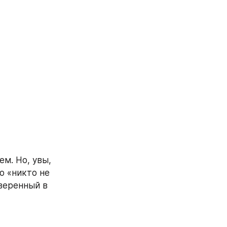
м. Но, увы, 
о «никто не 
веренный в 