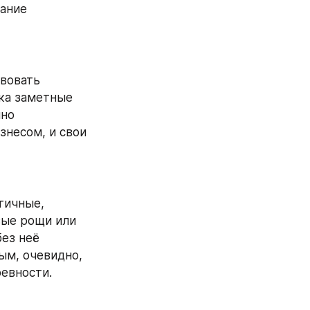
ание 
вовать 
ка заметные 
но 
несом, и свои 
ичные, 
ые рощи или 
ез неё 
м, очевидно, 
ревности.