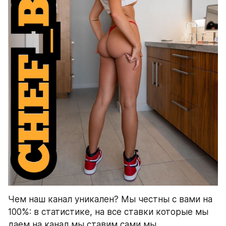
Чем наш канал уникален? Мы честны с вами на 
100%: в статистике, на все ставки которые мы 
даем на канал,мы ставим сами,мы 