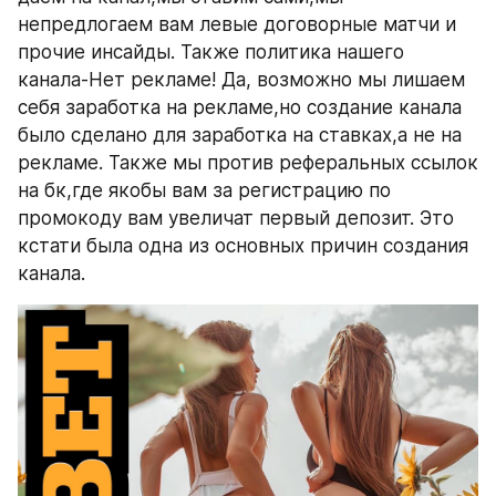
непредлогаем вам левые договорные матчи и 
прочие инсайды. Также политика нашего 
канала-Нет рекламе! Да, возможно мы лишаем 
себя заработка на рекламе,но создание канала 
было сделано для заработка на ставках,а не на 
рекламе. Также мы против реферальных ссылок 
на бк,где якобы вам за регистрацию по 
промокоду вам увеличат первый депозит. Это 
кстати была одна из основных причин создания 
канала.