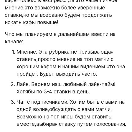
кэфы только в экспресс. Да это наше личное 
мнение,это возможно более уверенные 
ставки,но мы всеравно будем продолжать 
искать кэфы повыше!
Что мы планируем в дальнейшем ввести на 
канале:
Мнение. Эта рубрика не призывающая 
ставить,просто мнение на топ матчи с 
хорошим кэфом и нашим видением что она 
пройдет. Будет выходить часто.
Лайв. Вернем наш любимый лайв-тайм! 
Хотябы по 3-4 ставки в день.
Чат с подписчиками. Хотим быть с вами на 
одной волне,обсуждать с вами матчи. 
Возможно на топ игры будем ставить 
вместе,выбирая ставку путем голосования.