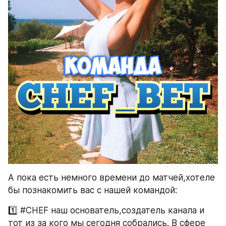
А пока есть немного времени до матчей,хотеле 
бы познакомить вас с нашей командой:
1️⃣ #CHEF наш основатель,создатель канала и 
тот из за кого мы сегодня собрались. В сфере 