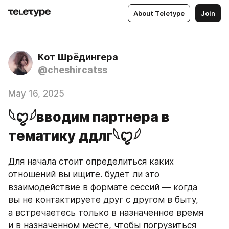
About Teletype
Join
Кот Шрёдингера
@cheshircatss
May 16, 2025
𓆩ꨄ︎𓆪вводим партнера в
тематику ддлг𓆩ꨄ︎𓆪
Для начала стоит определиться каких 
отношений вы ищите. будет ли это 
взаимодействие в формате сессий — когда 
вы не контактируете друг с другом в быту, 
а встречаетесь только в назначенное время 
и в назначенном месте, чтобы погрузиться 