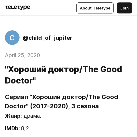
About Teletype
Join
C
@child_of_jupiter
April 25, 2020
"Хороший доктор/The Good
Doctor"
Сериал "Хороший доктор/The Good 
Doctor" (2017-2020), 3 сезона
Жанр:
 драма.
IMDb: 
8,2