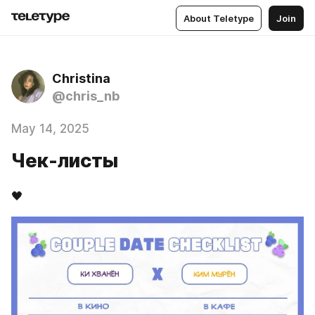
About Teletype
Join
Christina
@chris_nb
May 14, 2025
Чек-листы
🖤