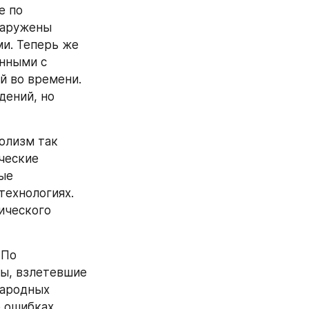
 по 
аружены 
и. Теперь же 
нными с 
 во времени. 
ений, но 
олизм так 
ческие 
ые 
ехнологиях. 
ческого 
По 
ы, взлетевшие 
ародных 
 ошибках 