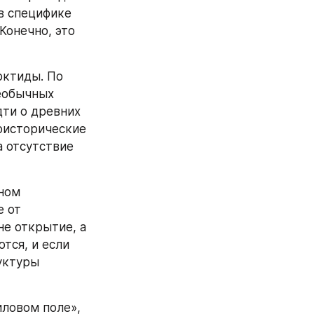
 специфике 
онечно, это 
ктиды. По 
еобычных 
ти о древних 
оисторические 
 отсутствие 
ном 
 от 
е открытие, а 
ся, и если 
ктуры 
ловом поле», 