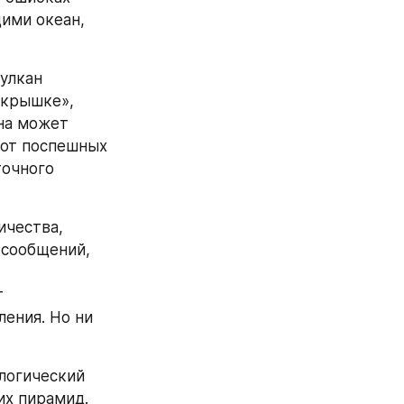
ми океан, 
улкан 
крышке», 
на может 
от поспешных 
очного 
чества, 
сообщений, 
 
ния. Но ни 
огический 
х пирамид. 