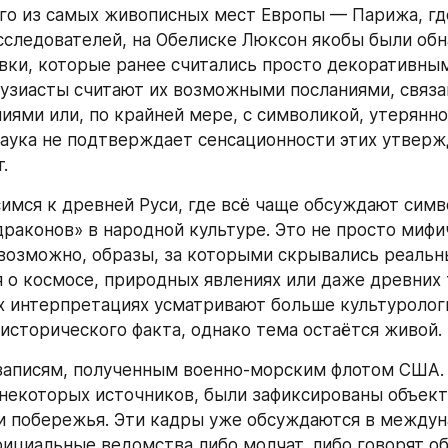
го из самых живописных мест Европы — Парижа, где
следователей, на Обелиске Люксон якобы были обн
вки, которые ранее считались просто декоративным
узиасты считают их возможными посланиями, связа
иями или, по крайней мере, с символикой, утерянной
аука не подтверждает сенсационности этих утвержд
.
имся к древней Руси, где всё чаще обсуждают симв
раконов» в народной культуре. Это не просто мифи
возможно, образы, за которыми скрывались реальн
 о космосе, природных явлениях или даже древних т
х интерпретациях усматривают больше культурологи
 исторического факта, однако тема остаётся живой.
записям, полученным военно-морским флотом США. 
екоторых источников, были зафиксированы объект
и побережья. Эти кадры уже обсуждаются в междун
официальные ведомства либо молчат, либо говорят об