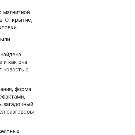
 магнитной 
. Открытие, 
ктовки.
ыли 
найдена 
 и как она 
новость с 
ния, форма 
ефактами, 
ь загадочный 
ел разговоры 
естных 