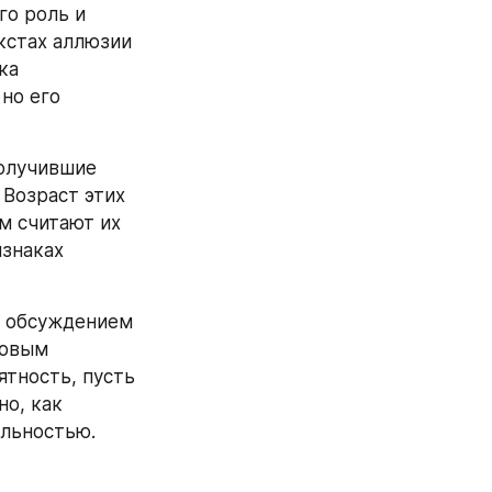
о роль и 
стах аллюзии 
а 
о его 
олучившие 
Возраст этих 
м считают их 
знаках 
 обсуждением 
овым 
тность, пусть 
о, как 
альностью.