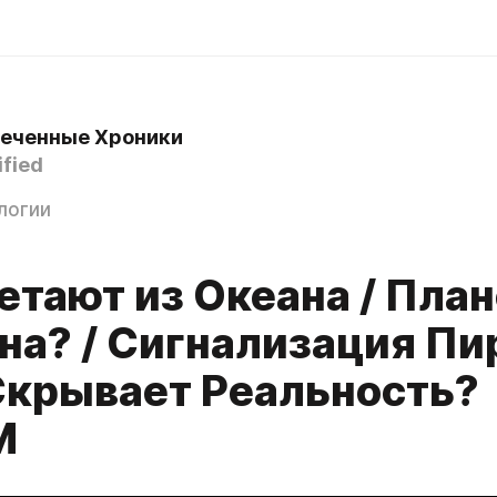
еченные Хроники
ified
логии
етают из Океана / План
на? / Сигнализация П
 Скрывает Реальность?
М