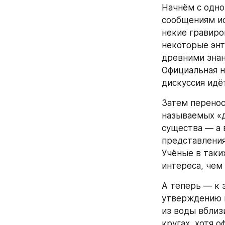
Начнём с одно
сообщениям ис
некие гравиро
некоторые энт
древними знан
Официальная н
дискуссия идёт
Затем перенос
называемых «д
существа — а 
представления
Учёные в таки
интереса, чем
А теперь — к 
утверждению н
из воды вблиз
кругах, хотя 