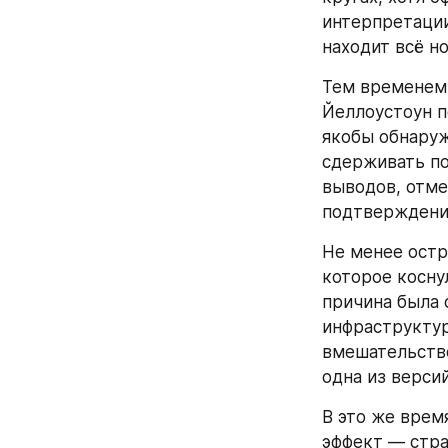
интерпретации
находит всё н
Тем временем 
Йеллоустоун п
якобы обнаруж
сдерживать по
выводов, отме
подтверждени
Не менее остр
которое косну
причина была 
инфраструктур
вмешательство
одна из верси
В это же врем
эффект — стра