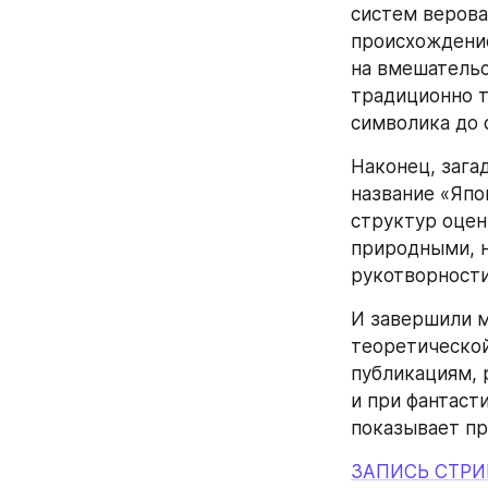
систем верова
происхождение
на вмешательс
традиционно т
символика до 
Наконец, зага
название «Япон
структур оцени
природными, н
рукотворности
И завершили м
теоретической
публикациям, 
и при фантасти
показывает пр
ЗАПИСЬ СТР