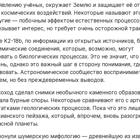
аявлению учёных, окружает Землю и защищает её от 
космических воздействий. Некоторые называют это
угие — побочным эффектом естественных процессов
ызывает интерес, но требует очень осторожной тра
е K2-18b, по информации из открытых источников, б
мические соединения, которые, возможно, могут 
ать о биологических процессах. Это не значит, что 
ь, однако это важный шаг в сторону понимания, где
овать. Астрономическое сообщество воспринимает 
ем, но без преждевременных выводов.
оход сделал снимки необычного каменного образова
ала бурные споры. Некоторые сравнивают его с арт
татками геологических процессов. Пока что это лиш
ианского пейзажа, который, впрочем, вновь разогр
сной планеты.
ронули шумерскую мифологию — древнейшую из изв