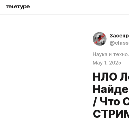
Засекр
@class
Наука и техно
May 1, 2025
НЛО Л
Найде
/ Что
СТРИ