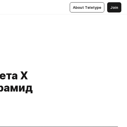
About Teletype
Join
ета Х
ирамид