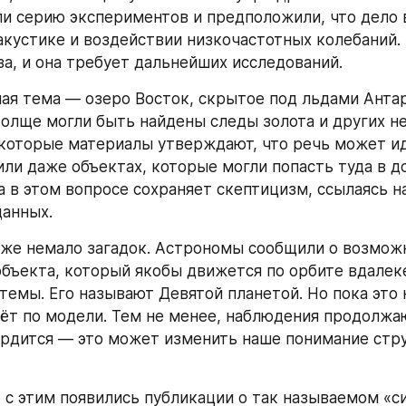
и серию экспериментов и предположили, что дело в
акустике и воздействии низкочастотных колебаний. К
за, и она требует дальнейших исследований.
ая тема — озеро Восток, скрытое под льдами Антар
 толще могли быть найдены следы золота и других н
которые материалы утверждают, что речь может ид
или даже объектах, которые могли попасть туда в д
а в этом вопросе сохраняет скептицизм, ссылаясь на
анных.
же немало загадок. Астрономы сообщили о возмож
бъекта, который якобы движется по орбите вдалеке
темы. Его называют Девятой планетой. Но пока это н
ёт по модели. Тем не менее, наблюдения продолжают
рдится — это может изменить наше понимание стру
с этим появились публикации о так называемом «си