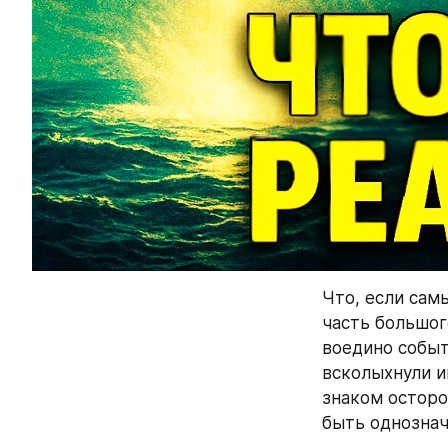
Что, если сам
часть большог
воедино событ
всколыхнули ин
знаком осторо
быть однознач