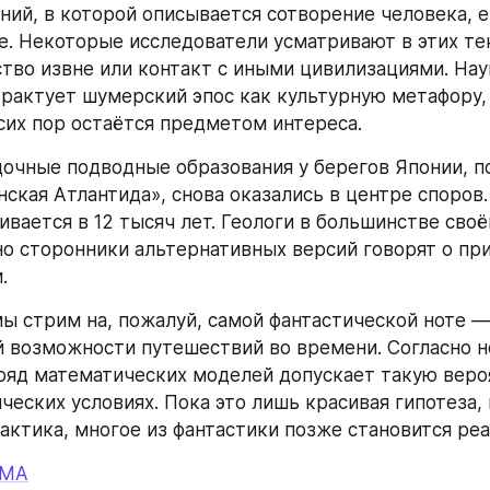
ний, в которой описывается сотворение человека, ег
. Некоторые исследователи усматривают в этих тек
тво извне или контакт с иными цивилизациями. Наук
рактует шумерский эпос как культурную метафору, н
сих пор остаётся предметом интереса.
дочные подводные образования у берегов Японии, п
ская Атлантида», снова оказались в центре споров. 
вается в 12 тысяч лет. Геологи в большинстве своё
о сторонники альтернативных версий говорят о при
.
ы стрим на, пожалуй, самой фантастической ноте —
 возможности путешествий во времени. Согласно н
ряд математических моделей допускает такую вероя
ческих условиях. Пока это лишь красивая гипотеза, н
актика, многое из фантастики позже становится ре
ИМА