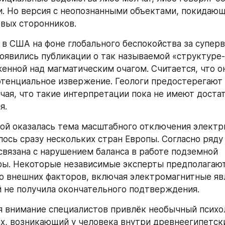
. Но версия с неопознанными объектами, покидающи
овых сторонников.
в США на фоне глобального беспокойства за суперв
оявились публикации о так называемой «структуре-
енной над магматическим очагом. Считается, что о
тенциальное извержение. Геологи предостерегают 
чая, что такие интерпретации пока не имеют достат
я.
ой оказалась тема масштабного отключения электри
лось сразу нескольких стран Европы. Согласно ряду 
связана с нарушением баланса в работе подземной 
ы. Некоторые независимые эксперты предполагают
 внешних факторов, включая электромагнитные явле
й не получила окончательного подтверждения.
я внимание специалистов привлёк необычный психол
х, возникающий у человека внутри древнеегипетски