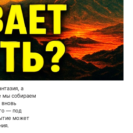
тазия, а 
е мы собираем 
 вновь 
то — под 
ытие может 
ния.