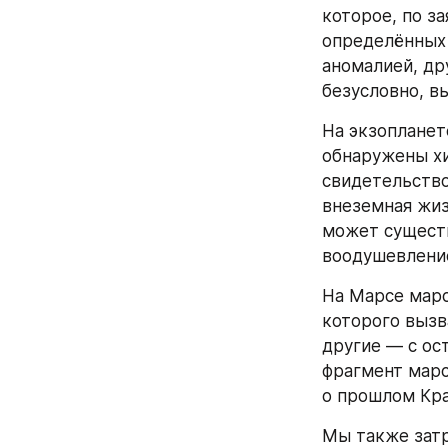
которое, по з
определённых 
аномалией, др
безусловно, в
На экзопланет
обнаружены хи
свидетельствов
внеземная жизн
может существ
воодушевлени
На Марсе марс
которого вызв
другие — с ос
фрагмент марс
о прошлом Кра
Мы также зат