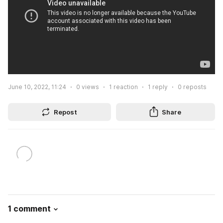
June 10, 2022, 11:24
0
views
1
reaction
1
reply
0
reposts
Repost
Share
1 comment