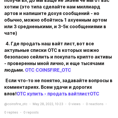
получи вл, до мы ваще не знаем че мы от вас 
хотим (это типа сделайте нам миллиард 
артов и напишите дохуя сообщений - но 
обычно, можно обойтись 1 ахуенным артом 
или 3 средненькими, и 3-5к сообщениями в 
чате)
4. Где продать наш вайт лист, вот все 
актульные списки ОТС в которых можно 
безопасно сейлить и покупать крипто активы 
- проверенны мной лично, и еще тысячами 
людьми. 
OTC COINSFIRE_OTC
Если что-то не понятно, задавайте вопросы в 
комментариях. Всем удачи и дорогих 
влов!
OTC купить - продать вайтлист
ОТС
@coinsfire_otc
May 28, 2022, 10:23
0
views
0
reactions
0
replies
0
reposts