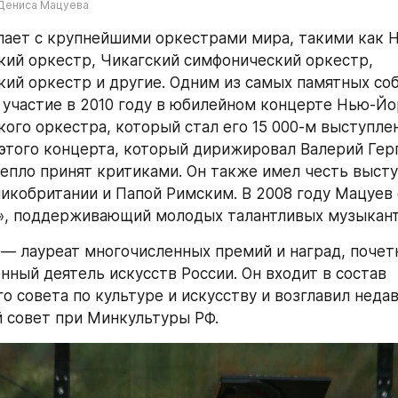
 Дениса Мацуева
ает с крупнейшими оркестрами мира, такими как 
ий оркестр, Чикагский симфонический оркестр, 
ий оркестр и другие. Одним из самых памятных соб
 участие в 2010 году в юбилейном концерте Нью-Йо
ого оркестра, который стал его 15 000-м выступлен
этого концерта, который дирижировал Валерий Герги
епло принят критиками. Он также имел честь высту
икобритании и Папой Римским. В 2008 году Мацуев 
», поддерживающий молодых талантливых музыкант
— лауреат многочисленных премий и наград, почет
нный деятель искусств России. Он входит в состав 
о совета по культуре и искусству и возглавил недав
 совет при Минкультуры РФ.