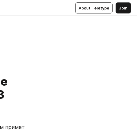
About Teletype
Join
ие
З
м примет 