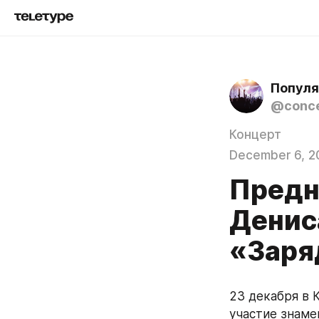
Популя
@conce
Концерт
December 6, 2
Предн
Денис
«Заря
23 декабря в 
участие знаме