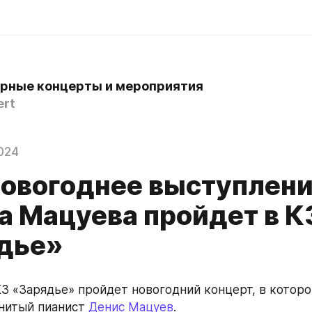
рные концерты и мероприятия
rt
024
овогоднее выступлен
а Мацуева пройдет в К
дье»
КЗ «Зарядье» пройдет новогодний концерт, в которо
нитый пианист 
Денис Мацуев
.