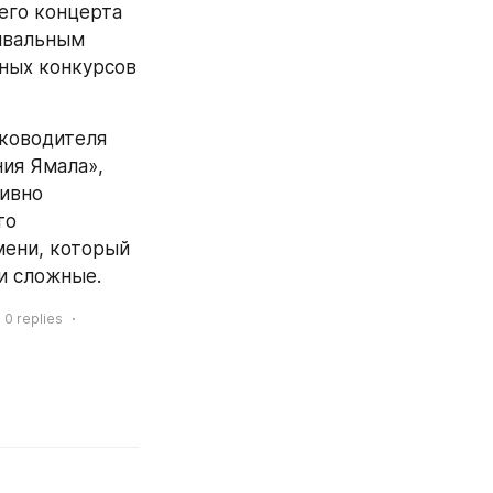
его концерта 
ивальным 
ных конкурсов 
ководителя 
я Ямала», 
ивно 
о 
ени, который 
и сложные.
0
replies