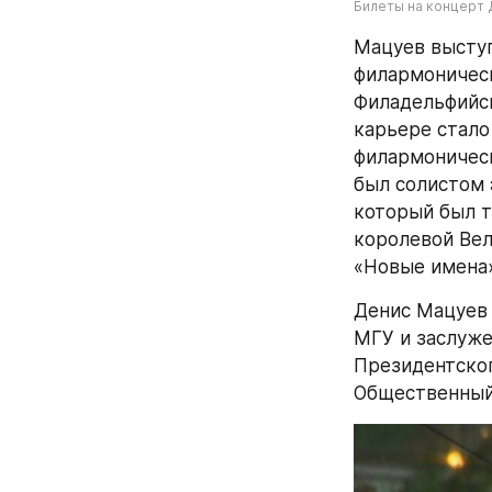
Билеты на концерт
Мацуев выступ
филармоническ
Филадельфийск
карьере стало
филармоническ
был солистом 
который был т
королевой Вел
«Новые имена
Денис Мацуев 
МГУ и заслуже
Президентског
Общественный