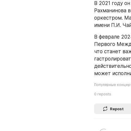
В 2021 году о
Рахманинова в
оркестром. Ма
имени П.И. Ча
В феврале 202
Первого Между
что станет ва
гастролировать
действительно
может исполни
Популярные концер
0
reposts
Repost