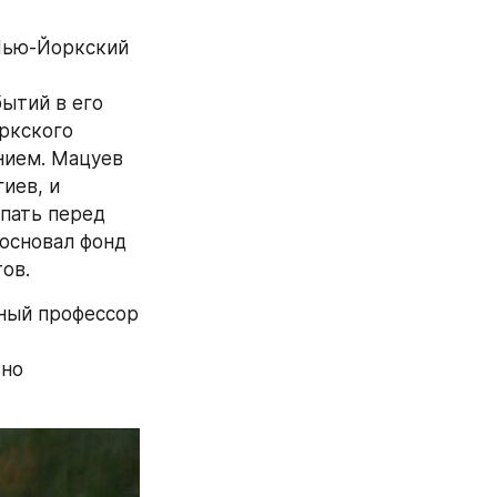
Нью-Йоркский 
ытий в его 
ркского 
ием. Мацуев 
ев, и 
пать перед 
основал фонд 
ов.
ный профессор 
но 