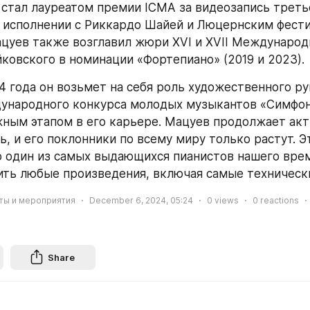
н стал лауреатом премии ICMA за видеозапись треть
 исполнении с Риккардо Шайей и Люцернским фест
цуев также возглавил жюри XVI и XVII Международ
йковского в номинации «Фортепиано» (2019 и 2023).
4 года он возьмет на себя роль художественного ру
народного конкурса молодых музыкантов «Симфони
жным этапом в его карьере. Мацуев продолжает акт
, и его поклонники по всему миру только растут. Эт
 один из самых выдающихся пианистов нашего врем
ть любые произведения, включая самые техническ
ты и мероприятия
December 6, 2024, 05:24
0
views
0
reactions
Share