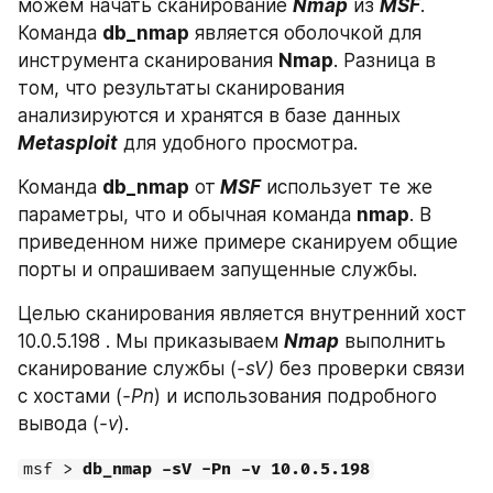
можем начать сканирование 
Nmap
 из 
MSF
. 
Команда 
db_nmap
 является оболочкой для 
инструмента сканирования 
Nmap
. Разница в 
том, что результаты сканирования 
анализируются и хранятся в базе данных 
Metasploit
 для удобного просмотра.
Команда 
db_nmap
 от
 MSF
 использует те же 
параметры, что и обычная команда 
nmap
. В 
приведенном ниже примере сканируем общие 
порты и опрашиваем запущенные службы.
Целью сканирования является внутренний хост 
10.0.5.198 . Мы приказываем 
Nmap
 выполнить 
сканирование службы (
-sV)
 без проверки связи 
с хостами (
-Pn
) и использования подробного 
вывода (
-v
).
msf > 
db_nmap -sV -Pn -v 10.0.5.198