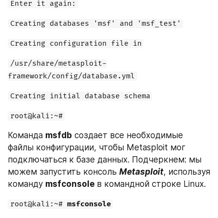
Enter it again:
Creating databases 'msf' and 'msf_test'
Creating configuration file in
/usr/share/metasploit-
framework/config/database.yml
Creating initial database schema
root@kali:~#
Команда 
msfdb
 создает все необходимые 
файлы конфигурации, чтобы Metasploit мог 
подключаться к базе данных. Подчеркнем: мы 
можем запустить консоль 
Metasploit
, используя 
команду 
msfconsole 
в командной строке Linux.
root@kali:~# 
msfconsole