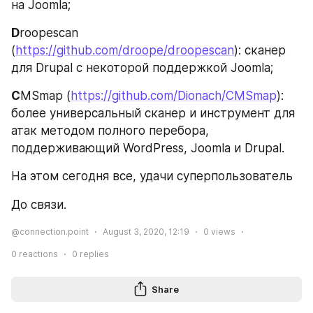
на Joomla;
D
roopescan 
(
https://github.com/droope/droopescan
): сканер 
для Drupal с некоторой поддержкой Joomla;
C
MSmap (
https://github.com/Dionach/CMSmap
): 
более универсальный сканер и инструмент для 
атак методом полного перебора, 
поддерживающий WordPress, Joomla и Drupal.
На этом сегодня все, удачи суперпользователь
До связи.
@connection.point
August 3, 2020, 12:19
0
views
0
reactions
0
replies
Share