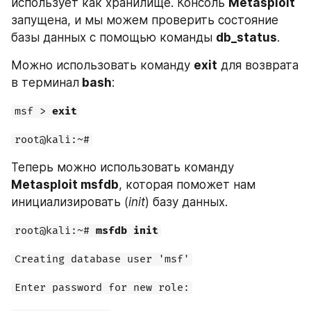
использует как хранилище. Консоль 
Metasploit
запущена, и мы можем проверить состояние 
базы данных с помощью команды 
db_status
.
Можно использовать команду 
exit
 для возврата 
в терминал
 bash
:
msf > 
exit
root@kali:~#
Теперь можно использовать команду 
Metasploit msfdb
, которая поможет нам 
инициализировать (
init
) базу данных.
root@kali:~# 
msfdb init
Creating database user 'msf'
Enter password for new role: