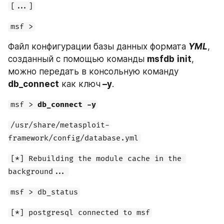
[...]
msf >
Файл конфигурации базы данных формата 
YML
, 
созданный с помощью команды 
msfdb
init
, 
можно передать в консольную команду 
db_connect
 как ключ
 –y
.
msf > 
db_connect -y
/usr/share/metasploit-
framework/config/database.yml
[*] Rebuilding the module cache in the 
background...
msf > db_status
[*] postgresql connected to msf