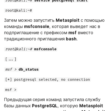
root@kali:~#
service postgresql start
root@kali:~#
Затем можно запустить 
Metasploit
 с помощью 
команды 
msfconsole
, которая выведет нас в 
подприглашение с префиксом 
msf
 вместо 
традиционного пригла­шения 
bash
.
root@kali:~#
msfconsole
[...]
msf > 
db_status
[*] postgresql selected, no connection
msf >
Предыдущая серия команд запустила службу 
базы данных 
PostgreSQL
, которую 
Metasploit