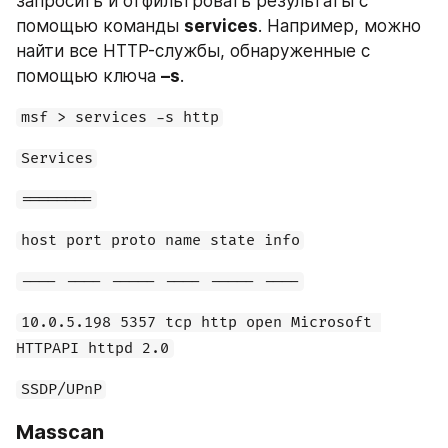
запросить и отфильтровать результаты с 
помощью команды 
services
. Например, можно 
найти все HTTP-службы, обнаруженные с 
помощью ключа 
–s
.
msf > services -s http
Services
========
host port proto name state info
---- ---- ----- ---- ----- ----
10.0.5.198 5357 tcp http open Microsoft 
HTTPAPI httpd 2.0
SSDP/UPnP
Masscan