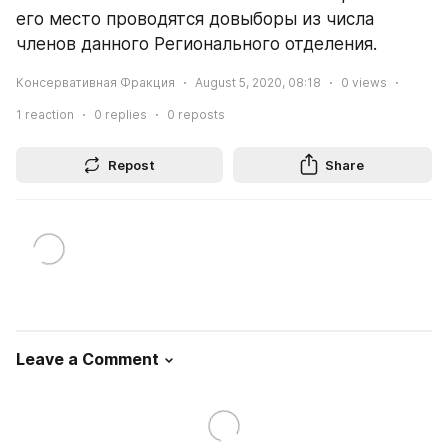
его место проводятся довыборы из числа 
членов данного Регионального отделения.
Консервативная Фракция
August 5, 2020, 08:18
0
views
1
reaction
0
replies
0
reposts
Repost
Share
Leave a Comment