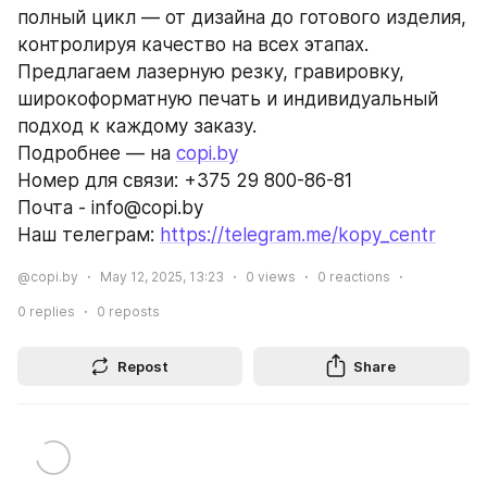
полный цикл — от дизайна до готового изделия, 
контролируя качество на всех этапах. 
Предлагаем лазерную резку, гравировку, 
широкоформатную печать и индивидуальный 
подход к каждому заказу.
Подробнее — на 
copi.by
Номер для связи: +375 29 800-86-81
Почта - info@copi.by                                                                                                        
Наш телеграм: 
https://telegram.me/kopy_centr
@copi.by
May 12, 2025, 13:23
0
views
0
reactions
0
replies
0
reposts
Repost
Share