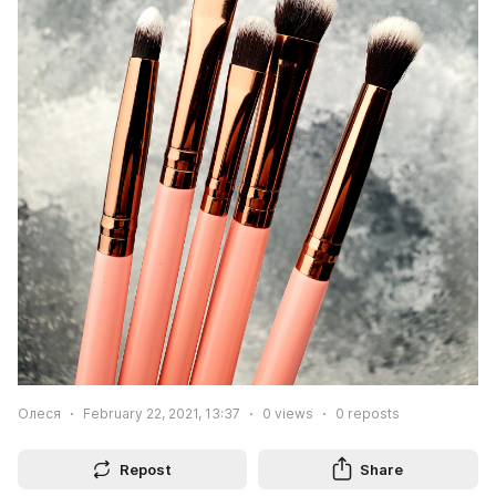
Олеся
February 22, 2021, 13:37
0
views
0
reposts
Repost
Share