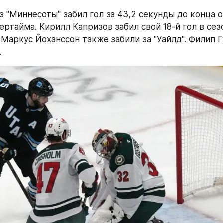
з "Миннесоты" забил гол за 43,2 секунды до конца о
ртайма. Кирилл Капризов забил свой 18-й гол в сезо
Маркус Йоханссон также забили за "Уайлд". Филип Г
.