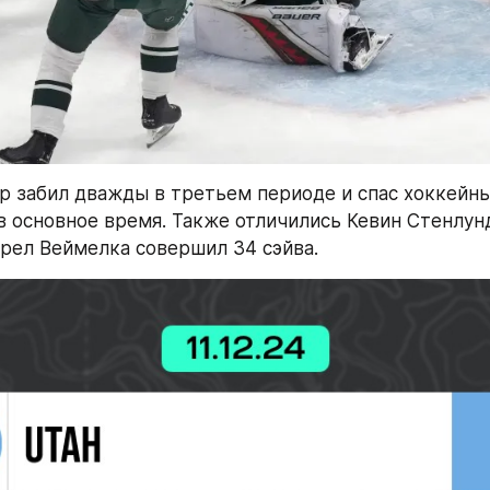
р забил дважды в третьем периоде и спас хоккейный
в основное время. Также отличились Кевин Стенлунд
арел Веймелка совершил 34 сэйва.