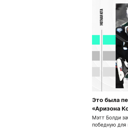
Это была пе
«Аризона К
Мэтт Болди заб
победную для 