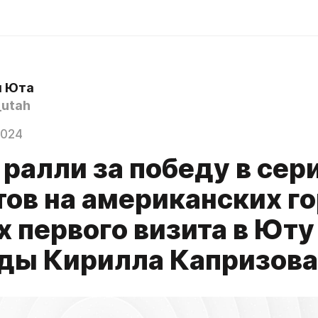
я Юта
utah
2024
ралли за победу в сер
ов на американских го
х первого визита в Юту
ды Кирилла Капризова