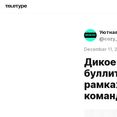
Уютна
@cozy_
December 11, 
Дикое 
буллит
рамка
коман