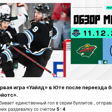
рвая игра «Уайлд» в Юте после переезда б
ойотс».
ивает единственный гол в серии буллитов , отправля
них раздевалку со счетом 
5 : 4