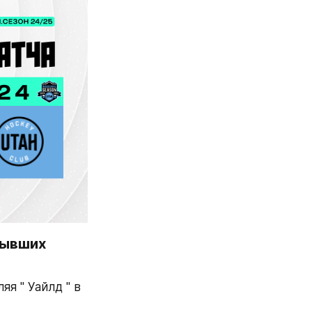
ывших 
я " Уайлд " в 