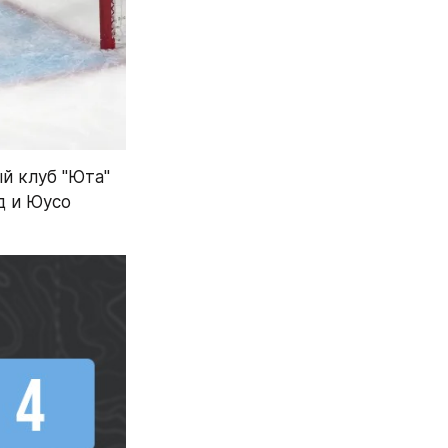
 клуб "Юта" 
 и Юусо 