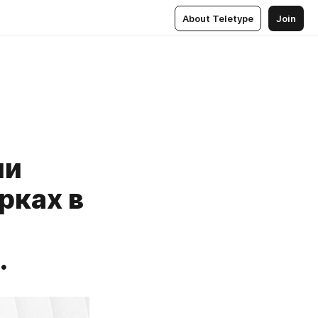
About Teletype
Join
ии
рках в
.