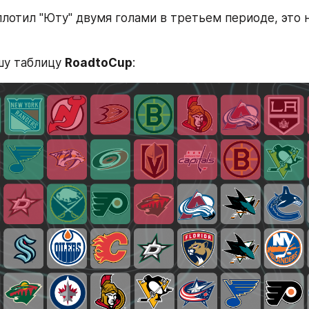
плотил "Юту" двумя голами в третьем периоде, это н
у таблицу 
RoadtoCup
: