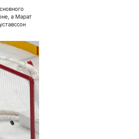
сновного 
не, а Марат 
уставссон 