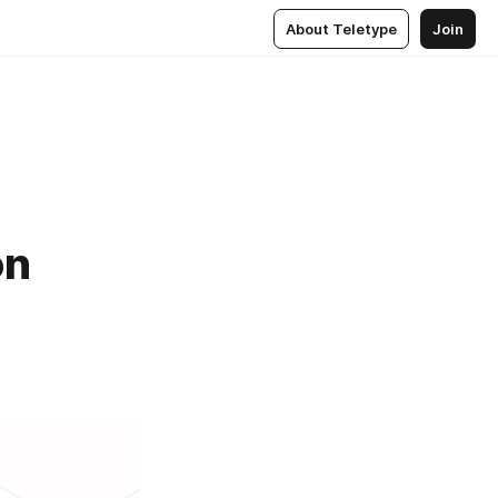
About Teletype
Join
on