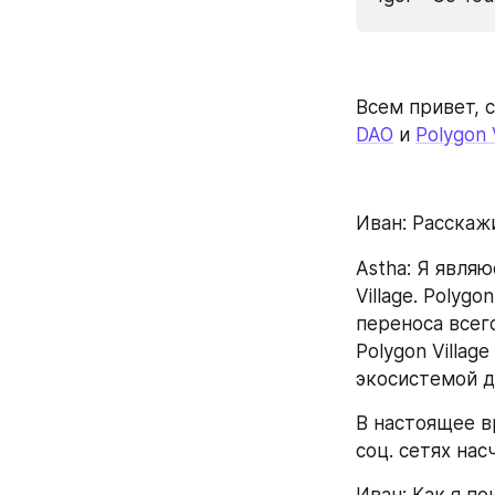
Всем привет, с
DAO
 и 
Polygon 
Иван: Расскажи
Astha: Я являю
Village. Polyg
переноса всего
Polygon Villag
экосистемой д
В настоящее вр
соц. сетях нас
Иван: Как я п