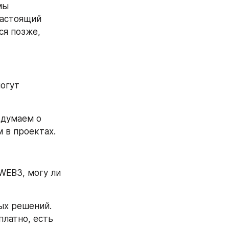
ы 
астоящий 
я позже, 
огут 
думаем о 
 в проектах.
WEB3, могу ли 
ых решений. 
латно, есть 