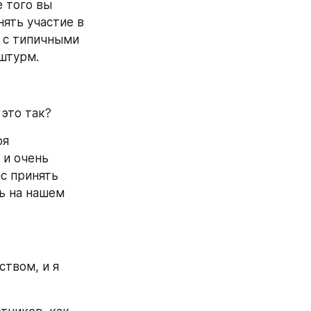
 того вы 
ять участие в 
 с типичными 
штурм.
это так?
я 
и очень 
с принять 
участие в нашем следующем мероприятии, о них вы можете узнать на нашем 
твом, и я 