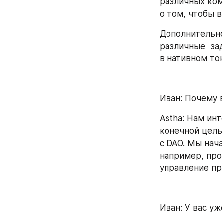
различных ком
о том, чтобы 
Дополнительно
различные  за
в нативном ток
Иван: Почему 
Astha: Нам ин
конечной цель
с DAO. Мы нач
например, прог
управление пр
Иван: У вас у