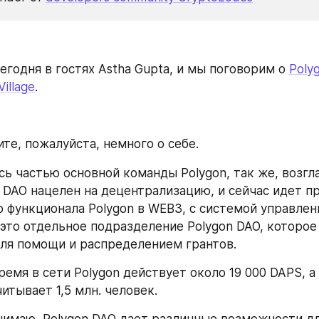
егодня в гостях Astha Gupta, и мы поговорим о 
Poly
Village
.
те, пожалуйста, немного о себе.
сь частью основной команды Polygon, так же, возгла
on DAO нацелен на децентрализацию, и сейчас идет пр
 функционала Polygon в WEB3, с системой управлени
e это отдельное подразделение Polygon DAO, которое я
ля помощи и распределением грантов. 
емя в сети Polygon действует около 19 000 DAPS, а
читывает 1,5 млн. человек.
онимаю, Polygon DAO дает различные возможности дл