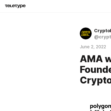
Crypto
@crypt
June 2, 2022
AMA wi
Founde
Crypt