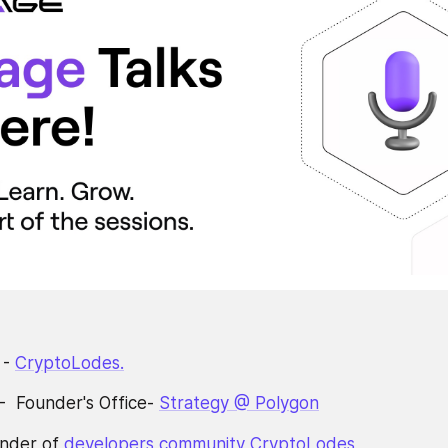
- 
CryptoLodes.
 -  Founder's Office- 
Strategy @ Polygon
nder of 
developers community CryptoLodes