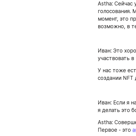
Astha: Сейчас 
голосования. 
момент, это п
возможно, в т
Иван: Это хор
участвовать в
У нас тоже ес
создании NFT 
Иван: Если я 
я делать это 
Astha: Соверше
Первое - это 
а