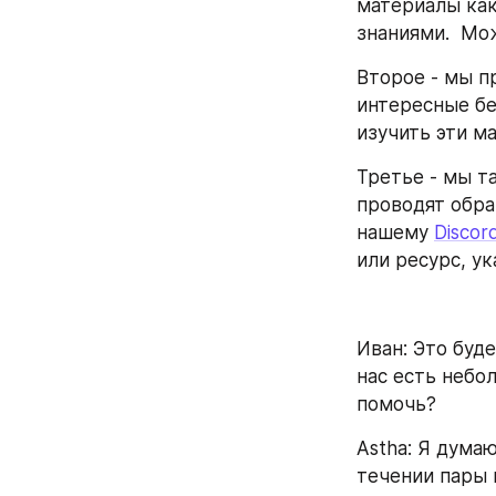
материалы как 
знаниями.  Мо
Второе - мы п
интересные бе
изучить эти м
Третье - мы т
проводят обра
нашему 
Discor
или ресурс, у
Иван: Это буде
нас есть небо
помочь?
Astha: Я думаю
течении пары 