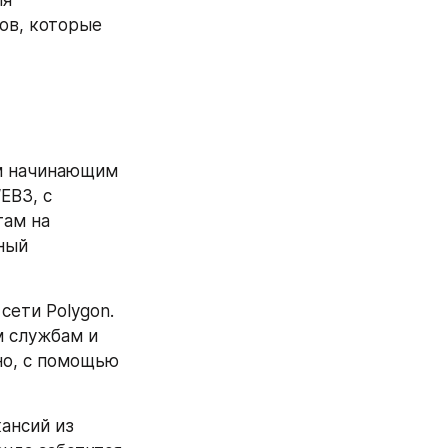
в, которые 
ем начинающим 
B3, с 
ам на 
ный 
ети Polygon. 
 службам и 
но, с помощью 
ансий из 