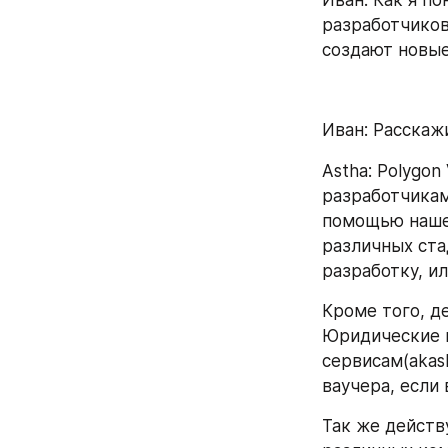
разработчиков
cоздают новые
Иван: Расскажи
Astha: Polygon
разработчикам
помощью нашей
различных ста
разработку, и
Кроме того, де
Юридические к
сервисам(akash
ваучера, если 
Так же действ