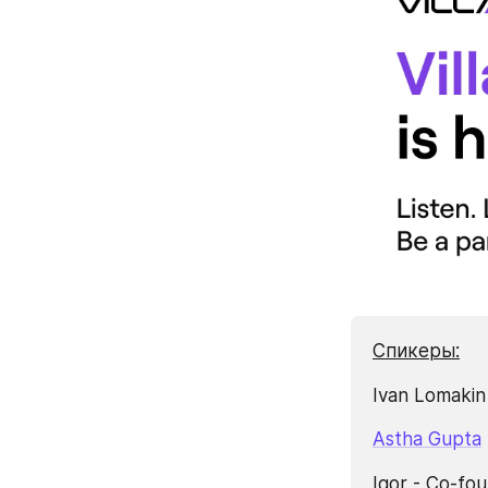
Спикеры:
Ivan Lomakin 
Astha Gupta
Igor - Co-fou