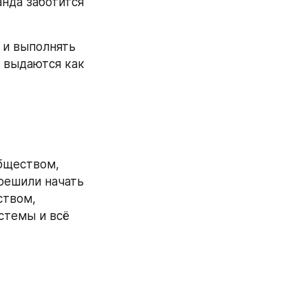
нда заботится 
 и выполнять 
 выдаются как 
бществом, 
решили начать 
твом, 
стемы и всё 