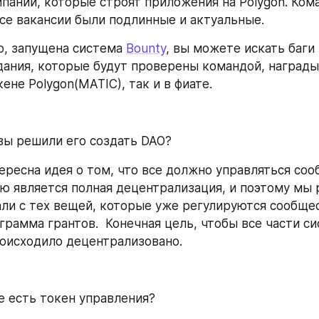
паний, которые строят приложения на Polygon. Кома
все вакансии были подлинные и актуальные.
, запущена система 
Bounty
, вы можете искать баги 
дания, которые будут проверены командой, награды
ене Polygon(MATIC), так и в фиате.
вы решили его создать DAO? 
тересна идея о том, что все должно управляться соо
ю является полная децентрализация, и поэтому мы 
али с тех вещей, которые уже регулируются сообщес
рамма грантов.  Конечная цель, чтобы все части си
оисходило децентрализовано.
же есть токен управления?