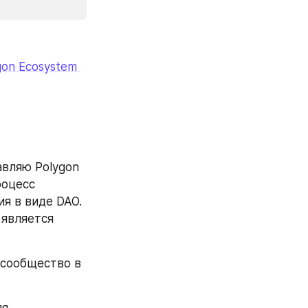
gon Ecosystem 
вляю Polygon 
оцесс 
я в виде DAO. 
вляется  
 сообщество в 
я 