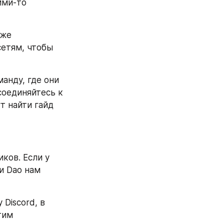
ми-то 
же 
етям, чтобы 
нду, где они 
оединяйтесь к 
 найти гайд 
ков. Если у 
 Dao нам 
Discord, в 
им 