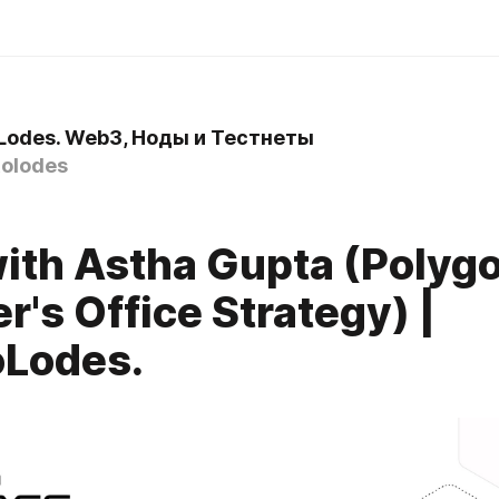
Lodes. Web3, Ноды и Тестнеты
olodes
th Astha Gupta (Polyg
r's Office Strategy) |
oLodes.