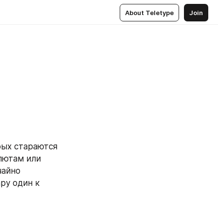
About Teletype
Join
ых стараются 
ютам или 
айно 
у один к 