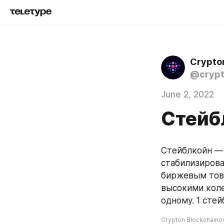
Crypto
@crypt
June 2, 2022
Стейб
Стейблкойн — 
стабилизирова
биржевым това
высокими коле
одному. 1 стей
Crypton Blockchaino