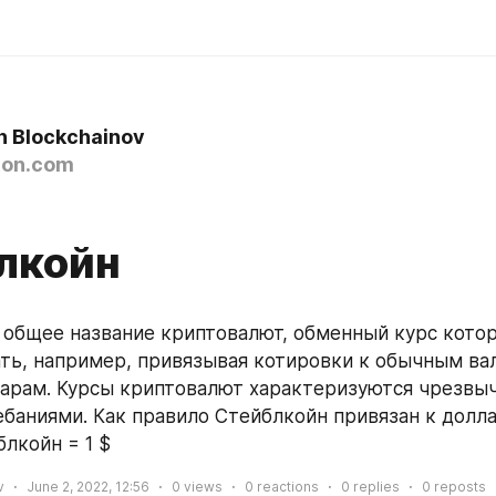
n Blockchainov
on.com
лкойн
общее название криптовалют, обменный курс котор
ть, например, привязывая котировки к обычным вал
рам. Курсы криптовалют характеризуются чрезвыч
баниями. Как правило Стейблкойн привязан к доллар
блкойн = 1 $
v
June 2, 2022, 12:56
0
views
0
reactions
0
replies
0
reposts