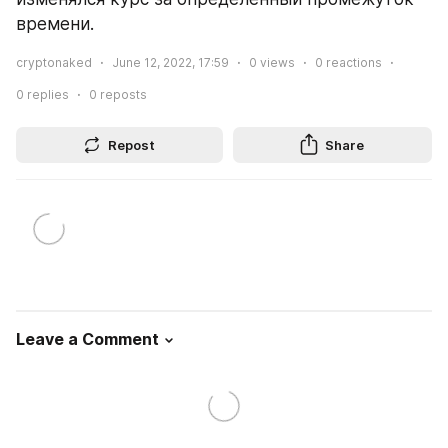
времени.
cryptonaked
June 12, 2022, 17:59
0
views
0
reactions
0
replies
0
reposts
Repost
Share
Leave a Comment