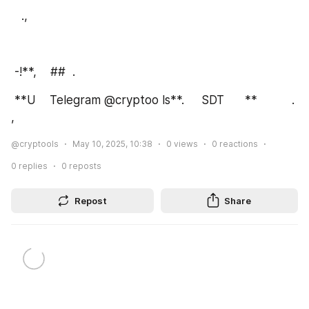
   .,
 -!**,    ##  .        
 **U    Telegram @cryptoo ls**.     SDT      **          .  
,  
@cryptools
May 10, 2025, 10:38
0
views
0
reactions
0
replies
0
reposts
Repost
Share