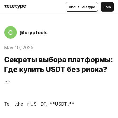
About Teletype
Join
C
@cryptools
May 10, 2025
Секреты выбора платформы:
Где купить USDT без риска?
##
Te    ,the   r US   DT,  **USDT .**         