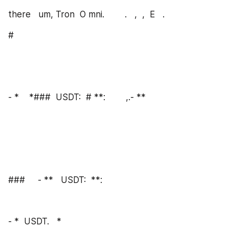
there   um, Tron  O mni.        .   ,  ,  E   .
#
- *    *###  USDT:  # **:        ,.- ** 
###     - **   USDT:  **: 
- *  USDT.   *  