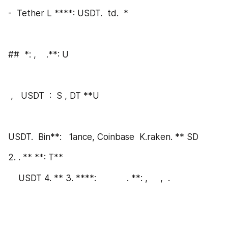
-  Tether L ****: USDT.  td.  *
##  *: ,    .**: U 
 ,   USDT  :  S , DT **U
USDT.  Bin**:   1ance, Coinbase  K.raken. ** SD
2. . ** **: T**  
    USDT 4. ** 3. ****:            . **: ,     ,  . 