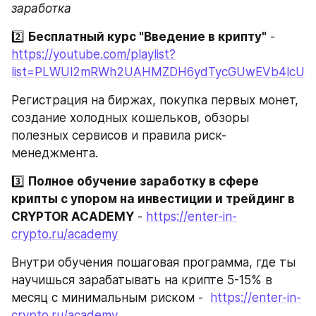
заработка
2️⃣ 
Бесплатный курс "Введение в крипту"
 -  
https://youtube.com/playlist?
list=PLWUl2mRWh2UAHMZDH6ydTycGUwEVb4lcU
Регистрация на биржах, покупка первых монет, 
создание холодных кошельков, обзоры 
полезных сервисов и правила риск-
менеджмента.
3️⃣ 
Полное обучение заработку в сфере 
крипты с упором на инвестиции и трейдинг в 
CRYPTOR ACADEMY
 - 
https://enter-in-
crypto.ru/academy
Внутри обучения пошаговая программа, где ты 
научишься зарабатывать на крипте 5-15% в 
месяц с минимальным риском -  
https://enter-in-
crypto.ru/academy