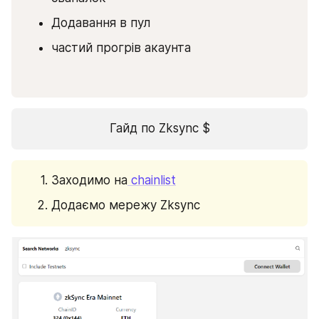
Додавання в пул
частий прогрів акаунта
Гайд по Zksync $
Заходимо на
 chainlist
Додаємо мережу Zksync