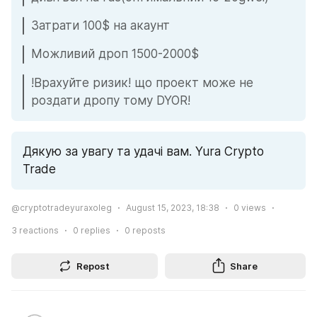
Затрати 100$ на акаунт
Можливий дроп 1500-2000$
!Врахуйте ризик! що проект може не 
роздати дропу тому DYOR!
Дякую за увагу та удачі вам. Yura Crypto 
Trade
@cryptotradeyuraxoleg
August 15, 2023, 18:38
0
views
3
reactions
0
replies
0
reposts
Repost
Share