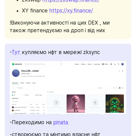
XY finance 
https://xy.finance/
!Виконуючи активності на цих DEX , ми 
також претендуємо на дроп і від них
-
Тут 
купляємо нфт в мережі zksync 
-Переходимо на 
pinata 
-створюємо та мінтимо власне нфт 