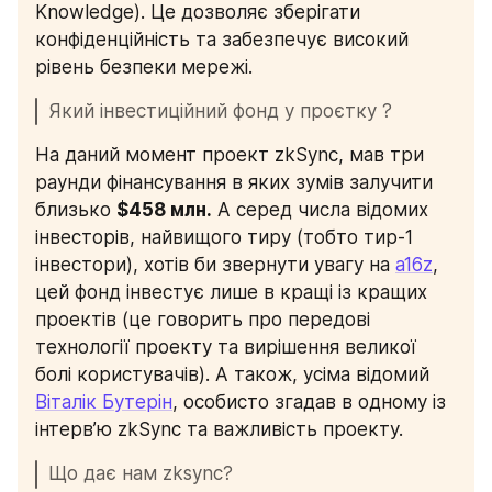
Knowledge). Це дозволяє зберігати 
конфіденційність та забезпечує високий 
рівень безпеки мережі.
Який інвестиційний фонд у проєтку ?
На даний момент проект zkSync, мав три 
раунди фінансування в яких зумів залучити 
близько 
$458 млн.
 А серед числа відомих 
інвесторів, найвищого тиру (тобто тир-1 
інвестори), хотів би звернути увагу на 
a16z
, 
цей фонд інвестує лише в кращі із кращих 
проектів (це говорить про передові 
технології проекту та вирішення великої 
болі користувачів). А також, усіма відомий 
Віталік Бутерін
, особисто згадав в одному із 
інтерв’ю zkSync та важливість проекту.
Що дає нам zksync?