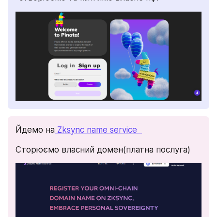
Йдемо на
 Zksync name service  
Сторюємо власний домен(платна послуга)