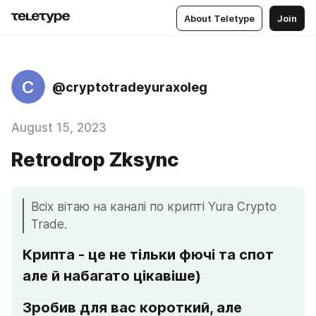
About Teletype
Join
C
@cryptotradeyuraxoleg
August 15, 2023
Retrodrop Zksync
Всіх вітаю на каналі по крипті Yura Crypto 
Trade.
Крипта - це не тільки фючі та спот 
але й набагато цікавіше)
Зробив для вас короткий, але 