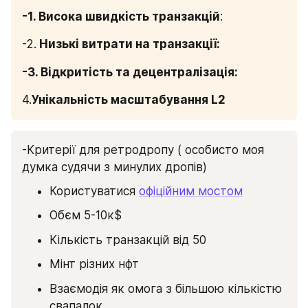
-1. Висока швидкість транзакцій
:
-2.
 Низькі витрати на транзакції:
-3. Відкритість та децентралізація:
4.
Унікальність масштабування L2
-Критерії для ретродропу ( особисто моя 
думка судячи з минулих дропів)
Користуватися 
офіційним мостом
Обєм 5-10к$
Кількість транзакцій від 50
Мінт різних нфт
Взаємодія як омога з більшою кількістю 
свапалок