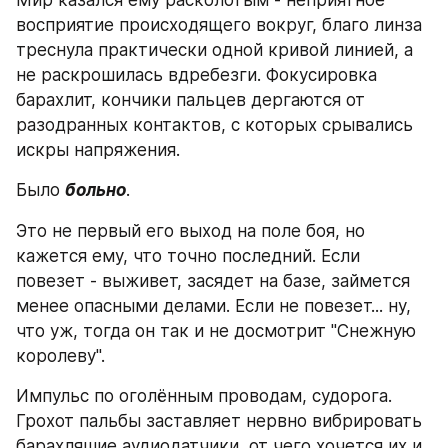
Мир казался ему расколотым - неприятное 
восприятие происходящего вокруг, благо линза 
треснула практически одной кривой линией, а 
не раскрошилась вдребезги. Фокусировка 
барахлит, кончики пальцев дергаются от 
разодранных контактов, с которых срывались 
искры напряжения.
Было 
больно
.
Это не первый его выход на поле боя, но 
кажется ему, что точно последний. Если 
повезет - выживет, засядет на базе, займется 
менее опасными делами. Если не повезет... ну, 
что уж, тогда он так и не досмотрит "Снежную 
королеву".
Импульс по оголённым проводам, судорога. 
Грохот пальбы заставляет нервно вибрировать 
барахляшие аудиодатчики, от чего хочется их и 