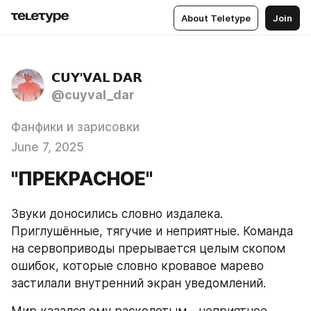
About Teletype
Join
𝗖𝗨𝗬'𝗩𝗔𝗟 𝗗𝗔𝗥
@cuyval_dar
Фанфики и зарисовки
June 7, 2025
"ПРЕКРАСНОЕ"
Звуки доносились словно издалека. 
Приглушённые, тягучие и неприятные. Команда 
на сервоприводы прерывается целым скопом 
ошибок, которые словно кровавое марево 
застилали внутренний экран уведомлений.