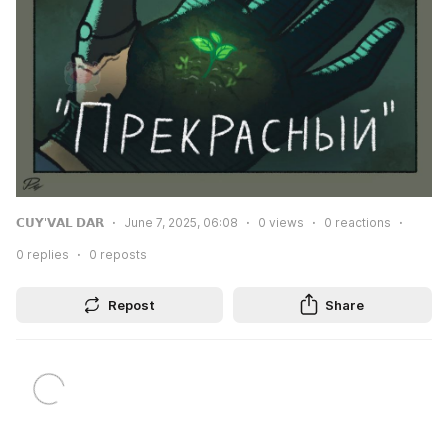
𝗖𝗨𝗬'𝗩𝗔𝗟 𝗗𝗔𝗥
June 7, 2025, 06:08
0
views
0
reactions
0
replies
0
reposts
Repost
Share