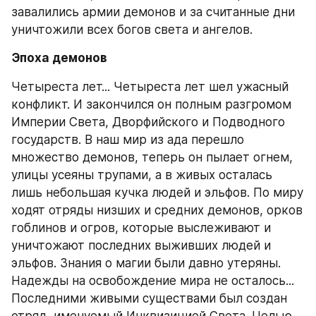
завалились армии демонов и за считанные дни 
уничтожили всех богов света и ангелов.
Эпоха демонов
Четыреста лет... Четыреста лет шел ужасный 
конфликт. И закончился он полным разгромом 
Империи Света, Дворфийского и Подводного 
государств. В наш мир из ада перешло 
множество демонов, теперь он пылает огнем, 
улицы усеяны трупами, а в живых осталась 
лишь небольшая кучка людей и эльфов. По миру 
ходят отряды низших и средних демонов, орков 
гоблинов и огров, которые выслеживают и 
уничтожают последних выживших людей и 
эльфов. Знания о магии были давно утеряны. 
Надежды на освобождение мира не осталось... 
Последними живыми существами был создан 
отряд, именуемый Инквизицией Света. Целью 