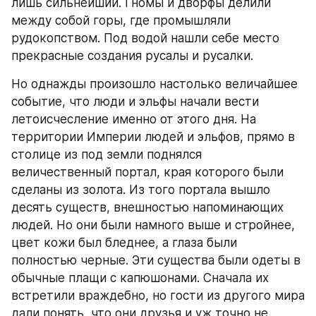
лишь сильнейший. Гномы и дворфы делили 
между собой горы, где промышляли 
рудокопством. Под водой нашли себе место 
прекрасные создания русалы и русалки.
Но однажды произошло настолько величайшее 
событие, что люди и эльфы начали вести 
летоисчесление именно от этого дня. На 
территории Империи людей и эльфов, прямо в 
столице из под земли поднялся 
величественный портал, края которого были 
сделаны из золота. Из того портала вышло 
десять существ, внешностью напоминающих 
людей. Но они были намного выше и стройнее, 
цвет кожи был бледнее, а глаза были 
полностью черные. Эти существа были одеты в 
обычные плащи с капюшонами. Сначала их 
встретили враждебно, но гости из другого мира 
дали понять, что они друзья и уж точно не 