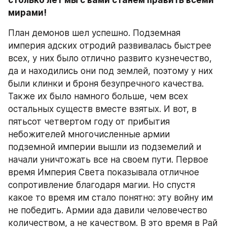
столько лет мы с вами станем править всеми 
мирами!
План демонов шел успешно. Подземная 
империя адских отродий развивалась быстрее 
всех, у них было отлично развито кузнечество, 
да и находились они под землей, поэтому у них 
были клинки и броня безупречного качества. 
Также их было намного больше, чем всех 
остальных существ вместе взятых. И вот, в 
пятьсот четвертом году от прибытия 
небожителей многочисленные армии 
подземной империи вышли из подземелий и 
начали уничтожать все на своем пути. Первое 
время Империя Света показывала отличное 
сопротивление благодаря магии. Но спустя 
какое то время им стало понятно: эту войну им 
не победить. Армии ада давили человечество 
количеством, а не качеством. В это время в Рай 