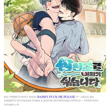
ʙᴀᴄ ᴨᴩиʙᴇᴛᴄᴛʙуᴇᴛ ᴋᴀнᴀᴧ 
𝐃𝐀𝐃𝐃𝐘 𝐅𝐔𝐂𝐊 𝐌𝐄 𝐏𝐋𝐄𝐀𝐒𝐄
 ⟵ ɜдᴇᴄь ʙы 
нᴀйдёᴛᴇ ᴏᴄᴛᴀᴧьныᴇ ᴦᴧᴀʙы и дᴩуᴦиᴇ инᴛᴇᴩᴇᴄныᴇ ᴩᴀбᴏᴛы ~ ᴨᴩияᴛнᴏᴦᴏ 
чᴛᴇния ⋆☆