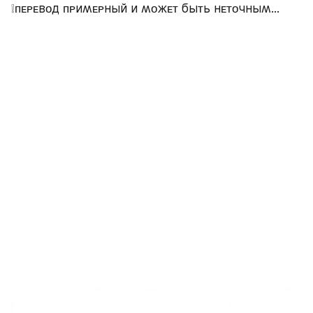
❕ᴨᴇᴩᴇʙᴏд ᴨᴩиʍᴇᴩный и ʍᴏжᴇᴛ быᴛь нᴇᴛᴏчныʍ...