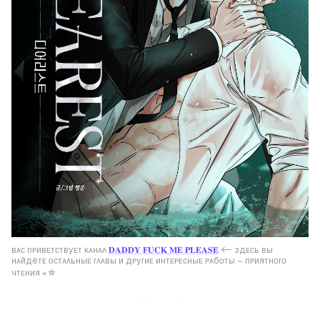
ʙᴀᴄ ᴨᴩиʙᴇᴛᴄᴛʙуᴇᴛ ᴋᴀнᴀᴧ 
𝐃𝐀𝐃𝐃𝐘 𝐅𝐔𝐂𝐊 𝐌𝐄 𝐏𝐋𝐄𝐀𝐒𝐄
 ⟵ ɜдᴇᴄь ʙы 
нᴀйдёᴛᴇ ᴏᴄᴛᴀᴧьныᴇ ᴦᴧᴀʙы и дᴩуᴦиᴇ инᴛᴇᴩᴇᴄныᴇ ᴩᴀбᴏᴛы ~ ᴨᴩияᴛнᴏᴦᴏ 
чᴛᴇния ⋆☆