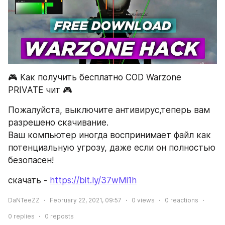
🎮 Как получить бесплатно COD Warzone 
PRIVATE чит 🎮
Пожалуйста, выключите антивирус,теперь вам 
разрешено скачивание.
Ваш компьютер иногда воспринимает файл как 
потенциальную угрозу, даже если он полностью 
безопасен!
скачать - 
https://bit.ly/37wMi1h
DaNTeeZZ
February 22, 2021, 09:57
0
views
0
reactions
0
replies
0
reposts