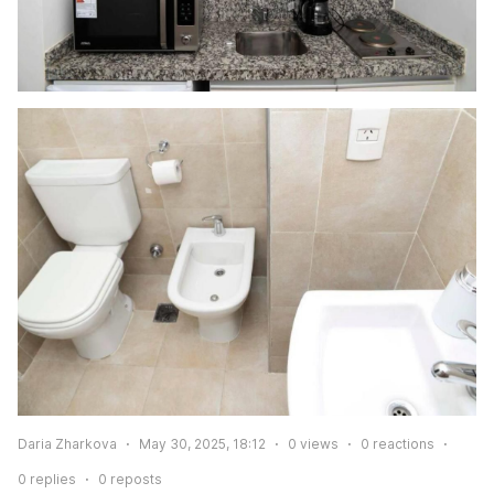
Daria Zharkova
May 30, 2025, 18:12
0
views
0
reactions
0
replies
0
reposts