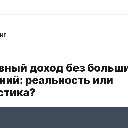
ONE
вный доход без больш
ний: реальность или
стика?