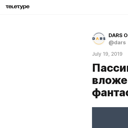
DARS 
@dars
July 19, 2019
Пасси
вложе
фанта