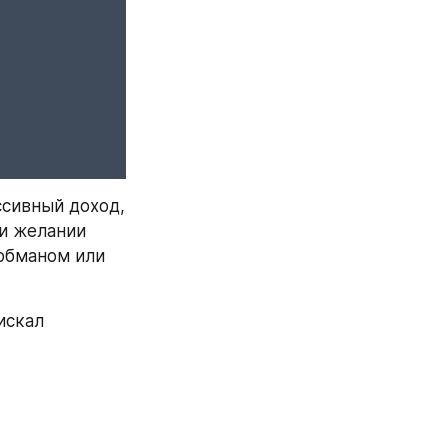
сивный доход, 
и желании 
обманом или 
скал 