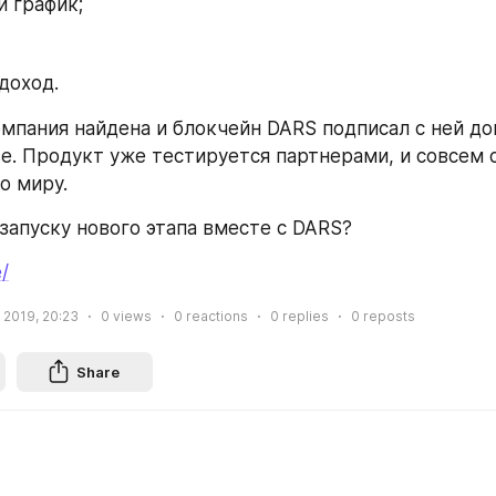
 график;
доход. 
омпания найдена и блокчейн DARS подписал с ней дог
е. Продукт уже тестируется партнерами, и совсем 
о миру. 
запуску нового этапа вместе с DARS? 
e/
, 2019, 20:23
0
views
0
reactions
0
replies
0
reposts
Share