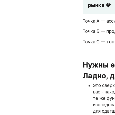
рынке 💎  
Точка А — асси
Точка Б — пр
Точка С — топ
Нужны ещ
Ладно, 
Это сверх
вас - нах
те же фун
исследова
для сдвгш