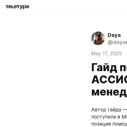
Daya
@daya
May 17, 2025
Гайд 
АССИС
мене
Автор гайда — 
поступила в МГ
позиция помощ