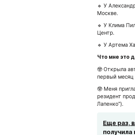
🔹 У Александ
Москве. 
🔹 У Клима Пи
Центр. 
🔹 У Артема Х
Что мне это д
🤓 Открыла ав
первый месяц 
🤓 Меня пригл
резидент прод
Лапенко").
Еще раз, 
получила 