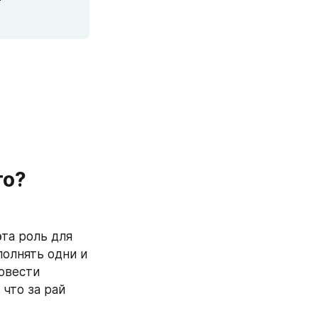
о? 
та роль для 
олнять одни и 
овести 
то за рай 