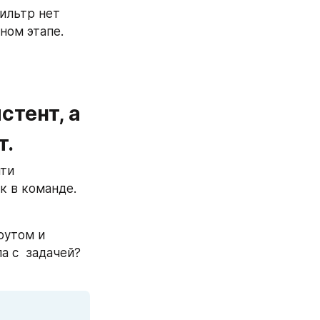
ильтр нет 
ом этапе. 
тент, а 
. 
ти 
 в команде. 
утом и 
 с  задачей? 