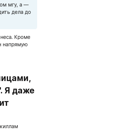
м мгу, а — 
ть дела до 
неса. Кроме 
н напрямую 
ицами, 
 Я даже 
ит 
киллам 