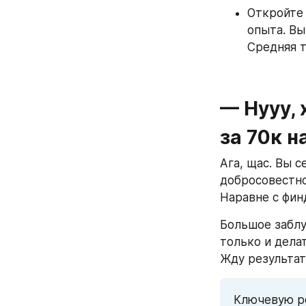
Откройте 
опыта. Вы
Средняя т
— Нууу, 
за 70к н
Ага, щас. Вы с
добросовестно
Наравне с фин
Большое заблу
только и делат
Жду результат 
Ключевую ро