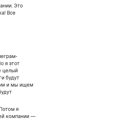
нии. Это 
а! Все 
леграм-
 я этот 
 целый 
и будут 
ии и мы ищем 
удут 
Потом я 
ей компании — 