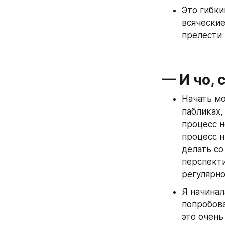
Это гибки
всяческие
прелести 
— И чо, 
Начать мо
пабликах,
процесс н
процесс н
делать со
перспекти
регулярно
Я начинал
попробова
это очень