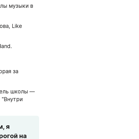
лы музыки в 
а, Like 
and. 
рая за 
ель школы — 
 "Внутри 
 я 
огой на 