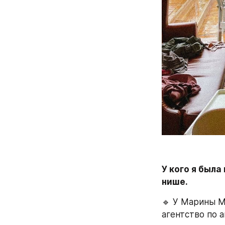
У кого я была
нише. 
🔹 У Марины М
агентство по 