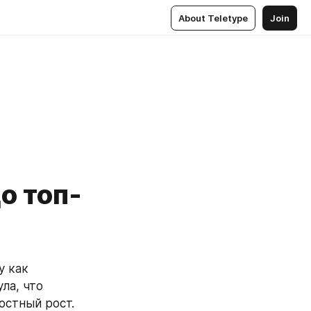
About Teletype
Join
о топ-
 как 
ла, что 
остный рост. 