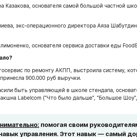
ра Казакова, основателя самой большой частной шко
лиева, экс-операционного директора Аяза Шабутдинов
алимоненко, основателя сервиса доставки еды FoodB
ало? 
тосервис по ремонту АКПП, выстроила систему, кото
принесла 900.000 руб выручки. 
асили быть управляющей в школе стендапа, основат
акшна Labelcom ("Что было дальше", "Большое Шоу",
внимательно:
 помогая своим руководителям,
навык управления. Этот навык — самый дор