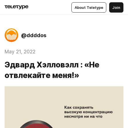
About Teletype
Join
@ddddos
May 21, 2022
Эдвард Хэлловэлл : «Не
отвлекайте меня!»