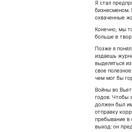
Я стал предпр
бизнесменом. 
охваченные жа
Конечно, мы т
больше в твор
Позже я понял
издаешь журна
выделяться из
свое полезное
чем мог бы го
Войны во Вьет
годов. Чтобы 
должен был им
отправку корр
пребывание в 
выход: он пре