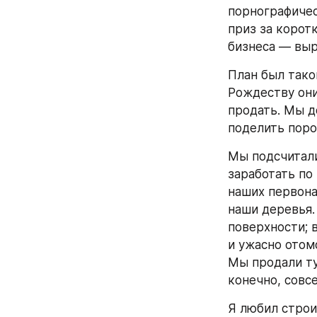
порнографичес
приз за коротк
бизнеса — выр
План был таков
Рождеству они
продать. Мы д
поделить поро
Мы подсчитали
заработать по 
наших первона
наши деревья.
поверхности; 
и ужасно отом
Мы продали ту
конечно, совс
Я любил строи