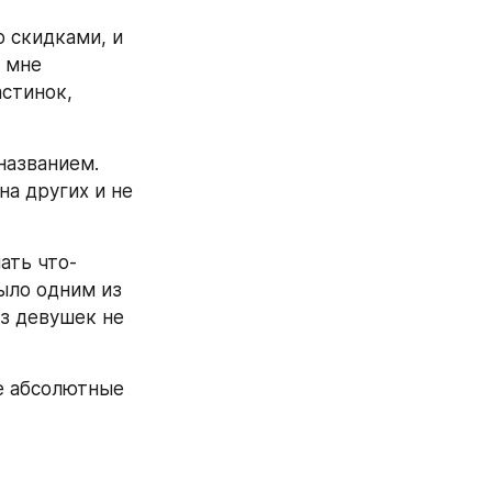
 скидками, и 
 мне 
стинок, 
азванием. 
а других и не 
ать что-
ыло одним из 
з девушек не 
е абсолютные 