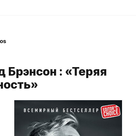
os
 Брэнсон : «Теряя
ность»