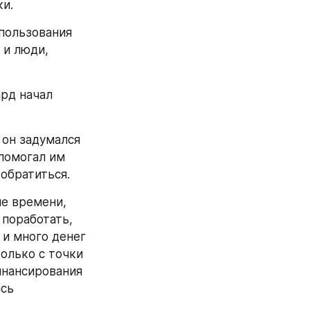
ки.
ользования 
и люди, 
рд начал 
он задумался 
помогал им 
обратиться.
е времени, 
поработать, 
и много денег 
олько с точки 
нансирования 
сь 