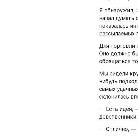
Я обнаружил, 
начал думать о
показалась ин
рассылаемых п
Для торговли 
Оно должно бы
обращаться то
Мы сидели кру
нибудь подход
самых удачных
склонилась вп
— Есть идея, 
девственники 
— Отлично, — т