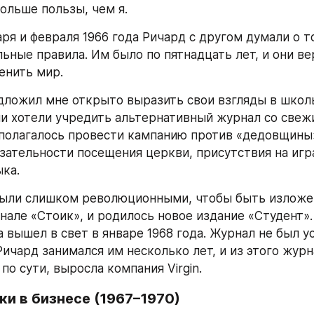
ольше пользы, чем я.
ря и февраля 1966 года Ричард с другом думали о то
ные правила. Им было по пятнадцать лет, и они вер
енить мир.
ложил мне открыто выразить свои взгляды в школь
и хотели учредить альтернативный журнал со свежи
полагалось провести кампанию против «дедовщины»
язательности посещения церкви, присутствия на игра
ыка.
были слишком революционными, чтобы быть изложе
але «Стоик», и родилось новое издание «Студент».
 вышел в свет в январе 1968 года. Журнал не был у
ичард занимался им несколько лет, и из этого журн
по сути, выросла компания Virgin.
и в бизнесе (1967–1970) 