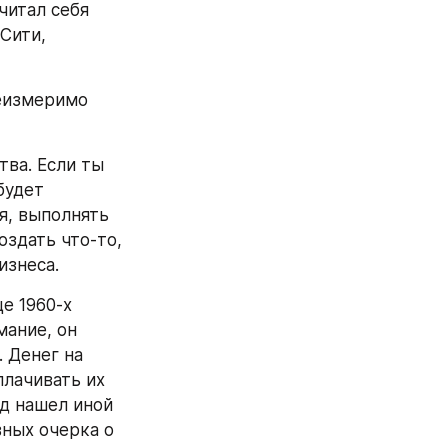
итал себя 
ити, 
еизмеримо 
ва. Если ты 
удет 
, выполнять 
здать что-то, 
изнеса.
 1960-х 
ание, он 
Денег на 
лачивать их 
д нашел иной 
ных очерка о 