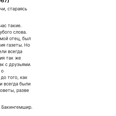
67) 
и, стараясь 
ас такие. 
бого слова. 
мой отец, был 
я газеты. Но 
ли всегда 
я так же 
к с друзьями. 
о 
до того, как 
и всегда были 
оветы, разве 
 Бакингемшир. 