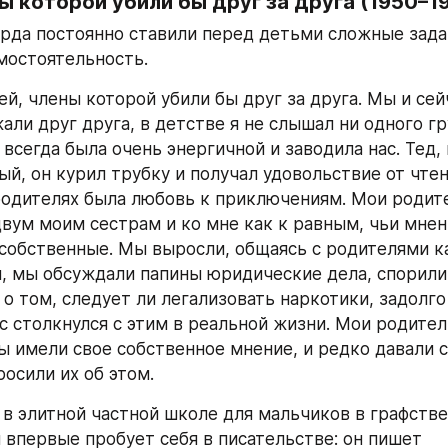
ы которой убили бы друг за друга (1950–19
рда постоянно ставили перед детьми сложные задач
мостоятельность.
, члены которой убили бы друг за друга. Мы и сейч
ли друг друга, в детстве я не слышал ни одного гру
 всегда была очень энергичной и заводила нас. Тед, 
й, он курил трубку и получал удовольствие от чтени
родителях была любовь к приключениям. Мои родите
двум моим сестрам и ко мне как к равным, чьи мнени
 собственные. Мы выросли, общаясь с родителями ка
, мы обсуждали папины юридические дела, спорили 
о том, следует ли легализовать наркотики, задолго 
с столкнулся с этим в реальной жизни. Мои родител
мы имели свое собственное мнение, и редко давали с
росили их об этом.
 в элитной частной школе для мальчиков в графстве
 впервые пробует себя в писательстве: он пишет 