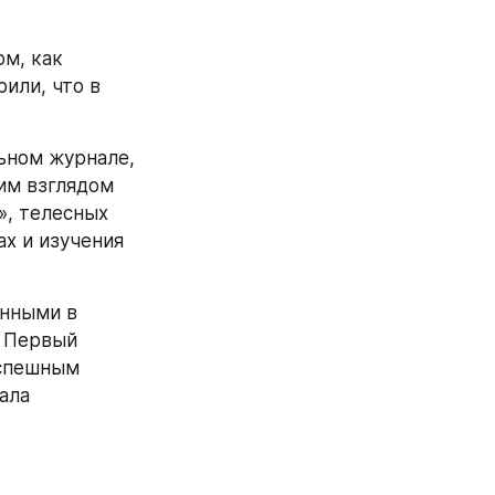
м, как 
или, что в 
ном журнале, 
м взглядом 
, телесных 
х и изучения 
нными в 
 Первый 
спешным 
ала 