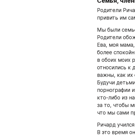
Семья, член
Родители Рича
привить им са
Мы были семьей
Родители обожа
Ева, моя мама,
более спокойны
в обоих моих 
относились к 
важны, как их
Будучи детьми
порнографии и 
кто-либо из на
за то, чтобы 
что мы сами п
Ричард учился
В это время он