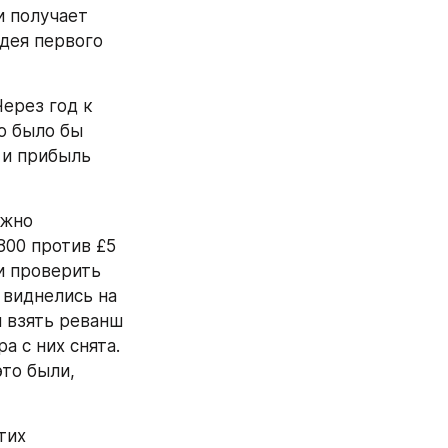
 получает 
дея первого 
ерез год к 
 было бы 
и прибыль 
жно 
00 против £5 
 проверить 
виднелись на 
 взять реванш 
 с них снята. 
то были, 
их 