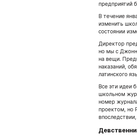
предприятий б
В течение янва
изменить школь
состоянии изм
Директор пред
но мы с Джонн
на вещи. Пред
наказаний, об
латинского яз
Все эти идеи 
школьном журн
номер журнала
проектом, но Р
впоследствии, 
Девственник