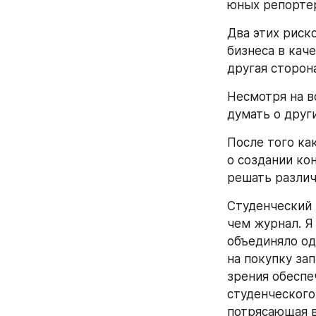
юных репортер
Два этих риск
бизнеса в каче
другая сторона
Несмотря на вс
думать о други
После того ка
о создании ко
решать различ
Студенческий 
чем журнал. Я 
объединяло од
на покупку за
зрения обеспе
студенческого
потрясающая в