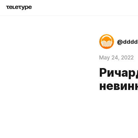
@dddd
May 24, 2022
Ричард
невин