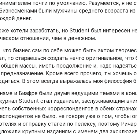
инимателем почти по умолчанию. Разумеется, я не сч
Бизнесменами были мужчины среднего возраста из С
ждой денег.
оже хотели заработать, но Student был интересен н
ческом отношении, чем в денежном.
, что бизнес сам по себе может быть актом творчест
л, то стараешься создать нечто оригинальное, что б
 общей массы, иметь продолжение и, надо надеяться
 предназначение. Кроме всего прочего, ты хочешь со
рдиться. В этом всегда выражалась моя философия б
наме и Биафре были двумя ведущими темами в конце
журнал Student стал изданием, заслуживающим вним
еть собственных корреспондентов в обеих странах. 
еспондентов не было, не говоря уже о том, чтобы оп
отелях и отправку статей по телексу, поэтому Ричар
дложили крупным изданиям с именем два эксклюзив