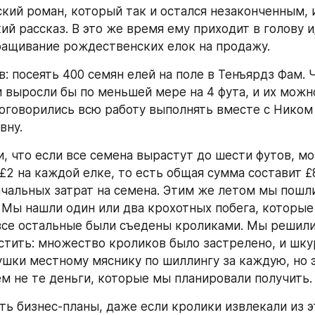
кий роман, который так и остался незаконченным, и
ий рассказ. В это же время ему приходит в голову и
ащивание рождественских елок на продажу.
: посеять 400 семян елей на поле в Тенъярдз Фам. Ч
 выросли бы по меньшей мере на 4 фута, и их можно
оговорились всю работу выполнять вместе с Ником 
вну.
, что если все семена вырастут до шести футов, мо
£2 на каждой елке, то есть общая сумма составит £8
чальных затрат на семена. Этим же летом мы пошли
 Мы нашли один или два крохотных побега, которые 
все остальные были съедены кроликами. Мы решили
стить: множество кроликов было застрелено, и шкура
шки местному мяснику по шиллингу за каждую, но э
ем не те деньги, которые мы планировали получить.
ть бизнес-планы, даже если кролики извлекали из эт