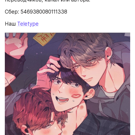
Сбер: 5469380080111338
Наш 
Teletype